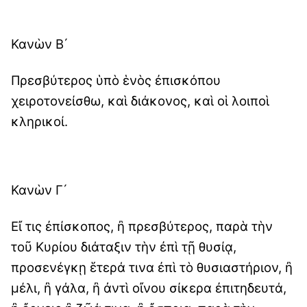
Κανὼν B´
Πρεσβύτερος ὑπὸ ἑνὸς ἐπισκόπου
χειροτονείσθω, καὶ διάκονος, καὶ οἱ λοιποὶ
κληρικοί.
Κανὼν Γ´
Εἴ τις ἐπίσκοπος, ἢ πρεσβύτερος, παρὰ τὴν
τοῦ Κυρίου διάταξιν τὴν ἐπὶ τῇ θυσίᾳ,
προσενέγκῃ ἕτερά τινα ἐπὶ τὸ θυσιαστήριον, ἢ
μέλι, ἢ γάλα, ἢ ἀντὶ οἴνου σίκερα ἐπιτηδευτά,