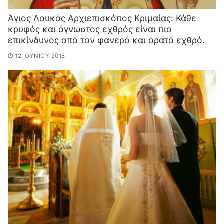
Άγιος Λουκάς Αρχιεπισκόπος Κριμαίας: Κ​άθε
κρυφός και άγνωστος εχθρός είναι πιο
επικίνδυνο​ς από τον φανερό και ορατό εχθρό.
12 ΙΟΥΝΊΟΥ 2018