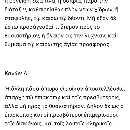
ἢ ὄρνεις ἢ ζῶά τινα, ἢ ὄσπρια, παρὰ τὴν
διάταξιν, καθαιρείσθω· πλὴν νέων χίδρων, ἢ
σταφυλῆς, τῷ καιρῷ τῷ δέοντι. Μὴ ἐξὸν δὲ
ἔστω προσάγεσθαί τι ἕτερον πρὸς τὸ
θυσιαοτήριον, ἢ ἔλαιον εἰς τὴν λυχνίαν, καὶ
θυμίαμα τῷ καιρῷ τῆς ἁγίας προσφορᾶς.
Κανὼν Δ´
Ἡ ἄλλη πᾶσα ὀπώρα εἰς οἶκον ἀποστελλέσθω,
ἀπαρχὴ τῷ ἐπισκόπῳ καὶ τοῖς πρεσβυτέροις,
ἀλλὰ μὴ πρὸς τὸ θυσιαστήριον. Δῆλον δὲ ὡς ὁ
ἐπίσκοπος καὶ οἱ πρεσβύτεροι ἐπιμερίσουσι
τοῖς διακόνοις, καὶ τοῖς λοιποῖς κληρικοῖς.