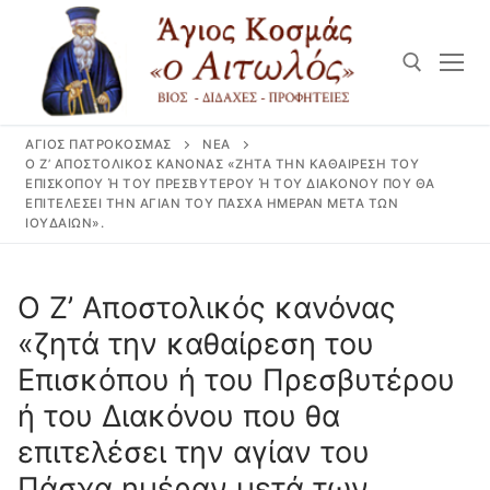
Μετάβαση
στο
περιεχόμενο
ΆΓΙΟΣ ΠΑΤΡΟΚΟΣΜΆΣ
ΝΈΑ
Αναζήτηση για:
Ο Ζ’ ΑΠΟΣΤΟΛΙΚΌΣ ΚΑΝΌΝΑΣ «ΖΗΤΆ ΤΗΝ ΚΑΘΑΊΡΕΣΗ ΤΟΥ
ΕΠΙΣΚΌΠΟΥ Ή ΤΟΥ ΠΡΕΣΒΥΤΈΡΟΥ Ή ΤΟΥ ΔΙΑΚΌΝΟΥ ΠΟΥ ΘΑ ΕΠ
ΙΤΕΛΈΣΕΙ ΤΗΝ ΑΓΊΑΝ ΤΟΥ ΠΆΣΧΑ ΗΜΈΡΑΝ ΜΕΤΆ ΤΩΝ ΙΟ
ΥΔΑΊΩΝ».
Ο Ζ’ Αποστολικός κανόνας
«ζητά την καθαίρεση του
Επισκόπου ή του Πρεσβυτέρου
ή του Διακόνου που θα
επιτελέσει την αγίαν του
Πάσχα ημέραν μετά των