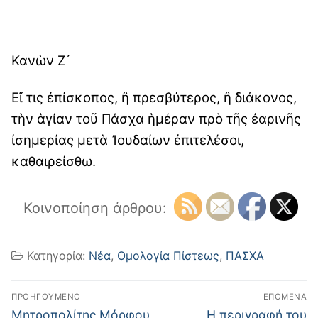
Κανὼν Ζ´
Εἴ τις ἐπίσκοπος, ἢ πρεσβύτερος, ἢ διάκονος,
τὴν ἁγίαν τοῦ Πάσχα ἡμέραν πρὸ τῆς ἐαρινῆς
ἰσημερίας μετὰ Ἰουδαίων ἐπιτελέσοι,
καθαιρείσθω.
Κοινοποίηση άρθρου:
Κατηγορία:
Νέα
,
Ομολογία Πίστεως
,
ΠΑΣΧΑ
Πλοήγηση
ΠΡΟΗΓΟΎΜΕΝΟ
ΕΠΌΜΕΝΑ
άρθρων
Προηγούμενο
Επόμενο
Μητροπολίτης Μόρφου
Η περιγραφή του