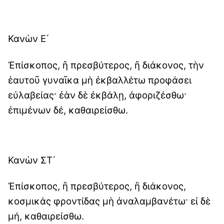
Κανὼν Ε´
Ἐπίσκοπος, ἢ πρεσβύτερος, ἢ διάκονος, τὴν
ἑαυτοῦ γυναῖκα μὴ ἐκβαλλέτω προφάσει
εὐλαβείας· ἐὰν δὲ ἐκβάλῃ, ἀφοριζέσθω·
ἐπιμένων δέ, καθαιρείσθω.
Κανὼν ΣΤ´
Ἐπίσκοπος, ἢ πρεσβύτερος, ἢ διάκονος,
κοσμικάς φροντίδας μὴ ἀναλαμβανέτω· εἰ δὲ
μή, καθαιρείσθω.