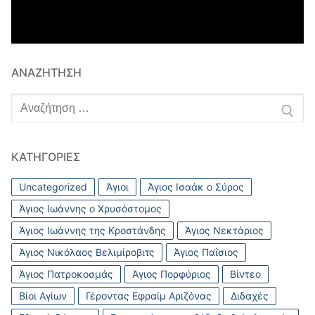
ΑΝΑΖΉΤΗΣΗ
Αναζήτηση
για:
ΚΑΤΗΓΟΡΊΕΣ
Uncategorized
Άγιοι
Άγιος Ισαάκ ο Σύρος
Άγιος Ιωάννης ο Χρυσόστομος
Άγιος Ιωάννης της Κροστάνδης
Άγιος Νεκτάριος
Άγιος Νικόλαος Βελιμίροβιτς
Άγιος Παΐσιος
Άγιος Πατροκοσμάς
Άγιος Πορφύριος
Βίντεο
Βίοι Αγίων
Γέροντας Εφραίμ Αριζόνας
Διδαχές