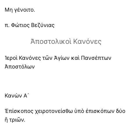
Μη γένοιτο.
π. Φώτιος Βεζύνιας
Ἀποστολικοὶ Κανόνες
Ἱεροὶ Κανόνες τῶν Ἁγίων καὶ Πανσέπτων
Ἀποστόλων
Κανὼν Α´
Ἐπίσκοπος χειροτονείσθω ὑπὸ ἐπισκόπων δύο
ἢ τριῶν.