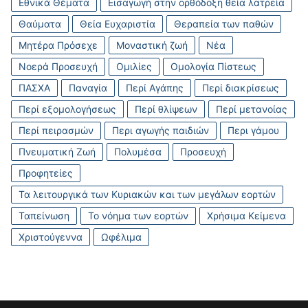
Εθνικά Θέματα
Εισαγωγή στην ορθόδοξη θεία λατρεία
Θαύματα
Θεία Ευχαριστία
Θεραπεία των παθών
Μητέρα Πρόσεχε
Μοναστική ζωή
Νέα
Νοερά Προσευχή
Ομιλίες
Ομολογία Πίστεως
ΠΑΣΧΑ
Παναγία
Περί Αγάπης
Περί διακρίσεως
Περί εξομολογήσεως
Περί θλίψεων
Περί μετανοίας
Περί πειρασμών
Περι αγωγής παιδιών
Περι γάμου
Πνευματική Ζωή
Πολυμέσα
Προσευχή
Προφητείες
Τα λειτουργικά των Κυριακών και των μεγάλων εορτών
Ταπείνωση
Το νόημα των εορτών
Χρήσιμα Κείμενα
Χριστούγεννα
Ωφέλιμα