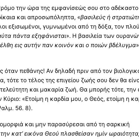
τρόμο την ώρα της εμφανίσεώς σου στο αδέκαστο
 δίκαια και απροσωπόληπτα, «
βασιλεύς ή στρατιώτ
όλοι εξισωμένοι, γυμνωμένοι από τη δόξα, τον πλού
αύτα πάντα εξηφάνισται
». Η βασιλεία των ουρανώ
σέλθη εις αυτήν παν κοινόν και ο ποιών βδέλυγμα
»
ς όταν πεθάνης! Αν δηλαδή πριν από τον βιολογικ
, τότε το τέλος της επιγείου ζωής σου δεν θα είνα
τελεύτητη και μακαρία ζωή. Θα μπορής τότε, την
 Κύριο: «Ετοίμη η καρδία μου, ο Θεός, ετοίμη η κα
αλμ. 56. 8).
 ομορφιά και μην παρασύρεσαι από τη σαρκική
 την κατ’ εικόνα Θεού πλασθείσαν ημίν ωραιότητα