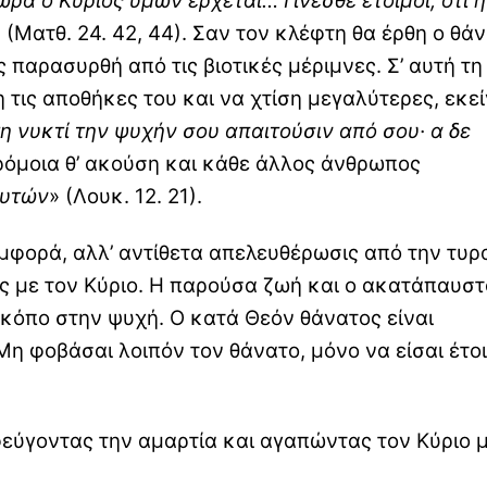
 ώρα ο Κύριος υμών έρχεται… Γίνεσθε έτοιμοι, ότι 
» (Ματθ. 24. 42, 44). Σαν τον κλέφτη θα έρθη ο θά
 παρασυρθή από τις βιοτικές μέριμνες. Σ’ αυτή τη
 τις αποθήκες του και να χτίση μεγαλύτερες, εκε
η νυκτί την ψυχήν σου απαιτούσιν από σου· α δε
αρόμοια θ’ ακούση και κάθε άλλος άνθρωπος
ουτών
» (Λουκ. 12. 21).
συμφορά, αλλ’ αντίθετα απελευθέρωσις από την τυρ
ς με τον Κύριο. Η παρούσα ζωή και ο ακατάπαυστ
όπο στην ψυχή. Ο κατά Θεόν θάνατος είναι
η φοβάσαι λοιπόν τον θάνατο, μόνο να είσαι έτο
εύγοντας την αμαρτία και αγαπώντας τον Κύριο μ