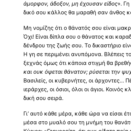
άμορφον, άδοξον, μη έχουσαν είδος
». Γ
δικό σου κάλλος θα μαραθή σαν άνθος κα
Μη νομίζης ότι ο θάνατός σου είναι μακ
Όχι! Είναι δίπλα σου ο θάνατος και καραδ
δένδρου της ζωής σου. Το δικαστήριο είνα
Η γη σε περιμένει ανυπόμονα. Βλέπεις 
ξεχνάς όμως ότι κάποια στιγμή θα βρεθής 
και ουκ όψεται θάνατον; ρύσεται την ψυ
Βασιλείς, οι κυβερνήτες, οι άρχοντες… Πέ
ιεράρχες, οι όσιοι, όλοι οι άγιοι. Κοινός
δική σου σειρά.
Γι’ αυτό κάθε μέρα, κάθε ώρα να είσαι έτ
μέσα στο μυαλό σου τη μνήμη του θανάτο