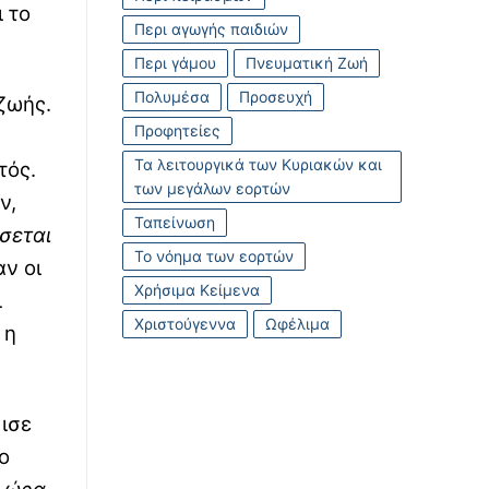
 το
Περι αγωγής παιδιών
Περι γάμου
Πνευματική Ζωή
Πολυμέσα
Προσευχή
ζωής.
Προφητείες
Τα λειτουργικά των Κυριακών και
τός.
των μεγάλων εορτών
ν,
Ταπείνωση
ήσεται
Το νόημα των εορτών
αν οι
Χρήσιμα Κείμενα
ι
Χριστούγεννα
Ωφέλιμα
 η
κισε
ο