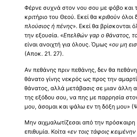
Φέρνε συχνά στον νου σου με φόβο και 
κριτήριο του Θεού. Εκεί θα κριθούν όλοι
πλούσιος ή πένης
». Εκεί θα βρίσκονται 
την εξουσία. «
Επελθών γαρ ο θάνατος, τ
είναι ανοιχτή για όλους. Όμως «
ου μη ει
(Αποκ. 21. 27).
Αν πεθάνης πριν πεθάνης, δεν θα πεθάνη
θάνατο γίνης νεκρός ως προς την αμαρτία
θάνατος, αλλά μετάβασις σε μιαν άλλη α
της εξόδου σου, να πης με παρρησία στον
μου, άσομαι και ψάλω εν τη δόξη μου» (Ψ
Μην αιχμαλωτίζεσαι από την πρόσκαιρη
επιθυμία. Κοίτα «
εν τοις τάφοις κειμένην