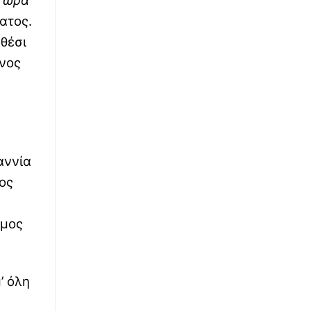
η ώρα
νατος.
 θέσι
ίνος
αννία
ος
ιμος
’ όλη