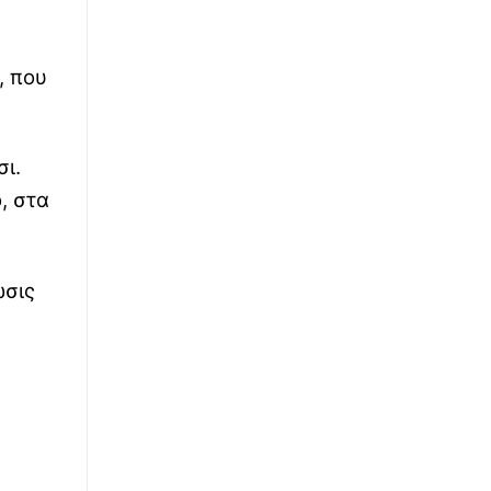
, που
ι.
, στα
ωσις