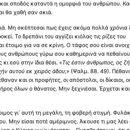
η και σποδός καταντά η ομορφιά του ανθρώπου. Και
ι θα χαθή σαν σκιά.
ριά. Μη σκέπτεσαι πως έχεις ακόμα πολλά χρόνια 
οκεί. Το δρεπάνι του αγγίζει κιόλας τις ρίζες του
ι έτοιμο για να σε κρίνη. Ο τάφος σου είναι ανοιχ
τους ανθρώπους γύρω σου καθημερινά να πεθαίνου
κι εσύ στην ίδια θέσι. «
Τις έστιν άνθρωπος, ος ζ
χήν αυτού εκ χειρός άδου;»
(Ψαλμ. 88. 49). Πέθαν
θαναν και οι προφήτες, οι απόστολοι, οι δίκαιοι, ο
 κλήρος όλων ο θάνατος. Μην ξεχνιέσαι. Έρχεται και
οιμος γι΄ αυτή τη μεγάλη, τη φοβερή στιγμή. Φυλά
υ. Μην είσαι ποτέ αμέριμνος. Άκουσε τι μας λέει 