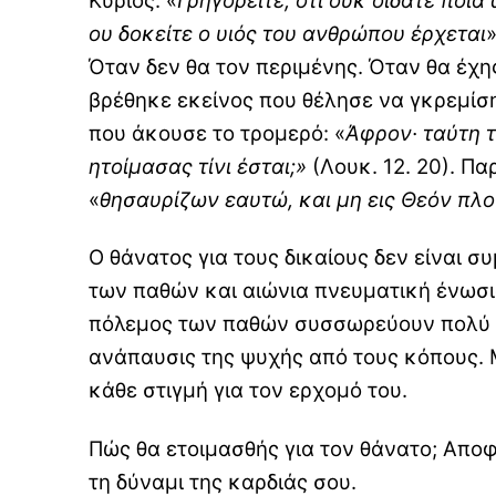
Κύριος: «
Γρηγορείτε, ότι ουκ οίδατε ποία
ου δοκείτε ο υιός του ανθρώπου έρχεται
Όταν δεν θα τον περιμένης. Όταν θα έχης
βρέθηκε εκείνος που θέλησε να γκρεμίση
που άκουσε το τρομερό: «
Άφρον· ταύτη τ
ητοίμασας τίνι έσται;»
(Λουκ. 12. 20). Π
«
θησαυρίζων εαυτώ, και μη εις Θεόν πλ
Ο θάνατος για τους δικαίους δεν είναι 
των παθών και αιώνια πνευματική ένωσι
πόλεμος των παθών συσσωρεύουν πολύ κ
ανάπαυσις της ψυχής από τους κόπους. Μ
κάθε στιγμή για τον ερχομό του.
Πώς θα ετοιμασθής για τον θάνατο; Αποφ
τη δύναμι της καρδιάς σου.