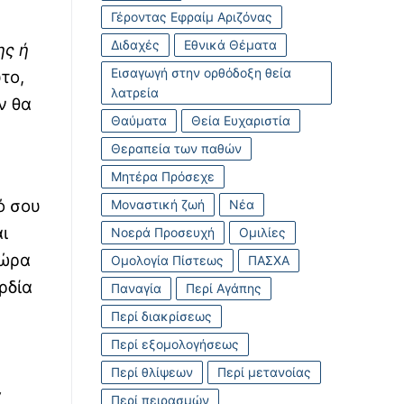
Γέροντας Εφραίμ Αριζόνας
Διδαχές
Εθνικά Θέματα
ης ή
Εισαγωγή στην ορθόδοξη θεία
το,
λατρεία
ν θα
Θαύματα
Θεία Ευχαριστία
Θεραπεία των παθών
Μητέρα Πρόσεχε
ό σου
Μοναστική ζωή
Νέα
ι
Νοερά Προσευχή
Ομιλίες
 ώρα
Ομολογία Πίστεως
ΠΑΣΧΑ
ρδία
Παναγία
Περί Αγάπης
Περί διακρίσεως
Περί εξομολογήσεως
Περί θλίψεων
Περί μετανοίας
,
Περί πειρασμών