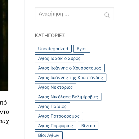
Αναζήτηση
για:
ΚΑΤΗΓΟΡΊΕΣ
Uncategorized
Άγιοι
Άγιος Ισαάκ ο Σύρος
Άγιος Ιωάννης ο Χρυσόστομος
Άγιος Ιωάννης της Κροστάνδης
Άγιος Νεκτάριος
Άγιος Νικόλαος Βελιμίροβιτς
από
Άγιος Παΐσιος
όντα
Άγιος Πατροκοσμάς
 ουχ
Άγιος Πορφύριος
Βίντεο
Βίοι Αγίων