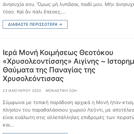
ἀνησυχία σου. Ὅμως μὴ λυπᾶσαι, παιδί μου. Μὴν ἀνησυχ
τόσο. Καὶ ἂν πάλι ἔπεσες,…
ΔΙΑΒΆΣΤΕ ΠΕΡΙΣΣΌΤΕΡΑ →
Ιερά Μονή Κοιμήσεως Θεοτόκου
«Χρυσολεοντίσσης» Αιγίνης ~ Ιστορη
Θαύματα της Παναγίας της
Χρυσολεόντισσας
23 ΙΑΝΟΥΑΡΊΟΥ 2020
ΜΟΝΑΣΤΙΚΉ ΖΩΉ
Σύμφωνα με τοπική παράδοση αρχικά η Μονή ήταν κτισ
πλησίον του παραθαλάσσιου χωριού Λεόντι, με αποτέλε
είναι ευάλωτη στις αλλεπάλληλες επιδρομές των πειρατ
και…