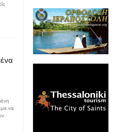
εῖς
μένα
μένη
σμα να
ών