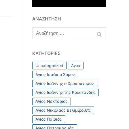
ΑΝΑΖΉΤΗΣΗ
Αναζήτηση
για:
ΚΑΤΗΓΟΡΊΕΣ
Uncategorized
Άγιοι
Άγιος Ισαάκ ο Σύρος
Άγιος Ιωάννης ο Χρυσόστομος
Άγιος Ιωάννης της Κροστάνδης
Άγιος Νεκτάριος
Άγιος Νικόλαος Βελιμίροβιτς
Άγιος Παΐσιος
Άγιος Πατροκοσμάς