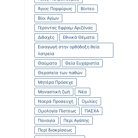
Άγιος Πορφύριος
Βίντεο
Βίοι Αγίων
Γέροντας Εφραίμ Αριζόνας
Διδαχές
Εθνικά Θέματα
Εισαγωγή στην ορθόδοξη θεία
λατρεία
Θαύματα
Θεία Ευχαριστία
Θεραπεία των παθών
Μητέρα Πρόσεχε
Μοναστική ζωή
Νέα
Νοερά Προσευχή
Ομιλίες
Ομολογία Πίστεως
ΠΑΣΧΑ
Παναγία
Περί Αγάπης
Περί διακρίσεως