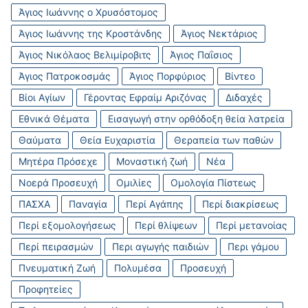
Άγιος Ιωάννης ο Χρυσόστομος
Άγιος Ιωάννης της Κροστάνδης
Άγιος Νεκτάριος
Άγιος Νικόλαος Βελιμίροβιτς
Άγιος Παΐσιος
Άγιος Πατροκοσμάς
Άγιος Πορφύριος
Βίντεο
Βίοι Αγίων
Γέροντας Εφραίμ Αριζόνας
Διδαχές
Εθνικά Θέματα
Εισαγωγή στην ορθόδοξη θεία λατρεία
Θαύματα
Θεία Ευχαριστία
Θεραπεία των παθών
Μητέρα Πρόσεχε
Μοναστική ζωή
Νέα
Νοερά Προσευχή
Ομιλίες
Ομολογία Πίστεως
ΠΑΣΧΑ
Παναγία
Περί Αγάπης
Περί διακρίσεως
Περί εξομολογήσεως
Περί θλίψεων
Περί μετανοίας
Περί πειρασμών
Περι αγωγής παιδιών
Περι γάμου
Πνευματική Ζωή
Πολυμέσα
Προσευχή
Προφητείες