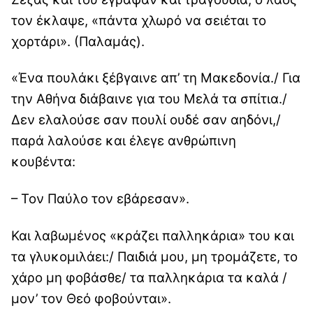
τον έκλαψε, «πάντα χλωρό να σειέται το
χορτάρι». (Παλαμάς).
«Ένα πουλάκι ξέβγαινε απ’ τη Μακεδονία./ Για
την Αθήνα διάβαινε για του Μελά τα σπίτια./
Δεν ελαλούσε σαν πουλί ουδέ σαν αηδόνι,/
παρά λαλούσε και έλεγε ανθρώπινη
κουβέντα:
– Τον Παύλο τον εβάρεσαν».
Και λαβωμένος «κράζει παλληκάρια» του και
τα γλυκομιλάει:/ Παιδιά μου, μη τρομάζετε, το
χάρο μη φοβάσθε/ τα παλληκάρια τα καλά /
μον’ τον Θεό φοβούνται».