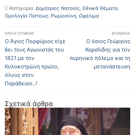
Κατηγορία:
Δημήτριος Νατσιός
,
Εθνικά Θέματα
,
Ομολογία Πίστεως
,
Ρωμιοσύνη
,
Ωφέλιμα
Πλοήγηση
ΠΡΟΗΓΟΎΜΕΝΟ
ΕΠΌΜΕΝΑ
άρθρων
Προηγούμενο
Επόμενο
Ο Άγιος Πορφύριος είχε
O όσιος Γεώργιος
άρθρο:
άρθρο:
δει τους Αγωνιστάς του
Καρσλίδης για τον
1821 με τον
πυρηνικό πόλεμο και τη
Κολοκοτρώνη πρώτο,
μετανάστευση
όλους στον
Παράδεισο..!
Σχετικά άρθρα