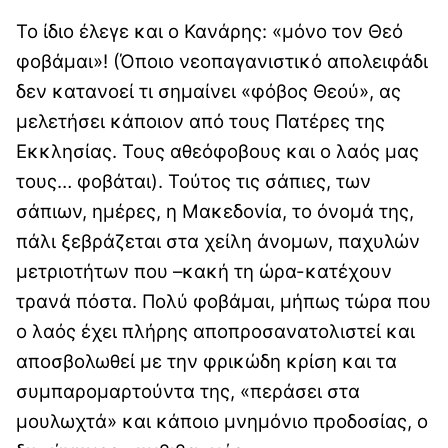
Το ίδιο έλεγε και ο Κανάρης: «μόνο τον Θεό
φοβάμαι»! (Όποιο νεοπαγανιστικό απολειφάδι
δεν κατανοεί τι σημαίνει «φόβος Θεού», ας
μελετήσει κάποιον από τους Πατέρες της
Εκκλησίας. Τους αθεόφοβους και ο λαός μας
τους… φοβάται). Τούτος τις σάπιες, των
σάπιων, ημέρες, η Μακεδονία, το όνομά της,
πάλι ξεβράζεται στα χείλη άνομων, παχυλών
μετριοτήτων που –κακή τη ώρα-κατέχουν
τρανά πόστα. Πολύ φοβάμαι, μήπως τώρα που
ο λαός έχει πλήρης αποπροσανατολιστεί και
αποσβολωθεί με την φρικώδη κρίση και τα
συμπαρομαρτούντα της, «περάσει στα
μουλωχτά» και κάποιο μνημόνιο προδοσίας, ο