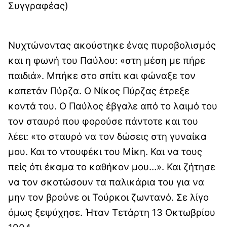
Συγγραφέας)
Νυχτώνοντας ακούστηκε ένας πυροβολισμός
και η φωνή του Παύλου: «στη μέση με πήρε
παιδιά». Μπήκε στο σπίτι και φώναξε τον
καπετάν Πύρζα. Ο Νίκος Πύρζας έτρεξε
κοντά του. Ο Παύλος έβγαλε από το λαιμό του
τον σταυρό που φορούσε πάντοτε και του
λέει: «το σταυρό να τον δώσεις στη γυναίκα
μου. Και το ντουφέκι του Μίκη. Και να τους
πείς ότι έκαμα το καθήκον μου…». Και ζήτησε
να τον σκοτώσουν τα παλικάρια του για να
μην τον βρούνε οι Τούρκοι ζωντανό. Σε λίγο
όμως ξεψύχησε. Ήταν Τετάρτη 13 Οκτωβρίου