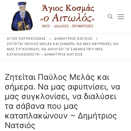
Μετάβαση
στο
περιεχόμενο
ΆΓΙΟΣ ΠΑΤΡΟΚΟΣΜΆΣ
ΔΗΜΉΤΡΙΟΣ ΝΑΤΣΙΌΣ
Αναζήτηση για:
ΖΗΤΕΊΤΑΙ ΠΑΎΛΟΣ ΜΕΛΆΣ ΚΑΙ ΣΉΜΕΡΑ. ΝΑ ΜΑΣ ΑΦΥΠΝΊΣΕΙ, ΝΑ
ΜΑΣ ΣΥΓΚΛΟΝΊΣΕΙ, ΝΑ ΔΙΑΛΎΣΕΙ ΤΑ ΣΆΒΑΝΑ ΠΟΥ ΜΑΣ
ΚΑΤΑΠΛΑΚΏΝΟΥΝ ~ ΔΗΜΉΤΡΙΟΣ ΝΑΤΣΙΌΣ
Ζητείται Παύλος Μελάς και
σήμερα. Να μας αφυπνίσει, να
μας συγκλονίσει, να διαλύσει
τα σάβανα που μας
καταπλακώνουν ~ Δημήτριος
Νατσιός