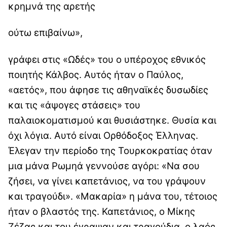
κρημνά της αρετής
ούτω επιβαίνω»,
γράφει στις «Ωδές» του ο υπέροχος εθνικός
ποιητής Κάλβος. Αυτός ήταν ο Παύλος,
«αετός», που άφησε τις αθηναϊκές δυσωδίες
και τις «άψογες στάσεις» του
παλαιοκοματισμού και θυσιάστηκε. Θυσία και
όχι λόγια. Αυτό είναι Ορθόδοξος Έλληνας.
Έλεγαν την περίοδο της Τουρκοκρατίας όταν
μια μάνα Ρωμηά γεννούσε αγόρι: «Να σου
ζήσει, να γίνει καπετάνιος, να του γράψουν
και τραγούδι». «Μακαρία» η μάνα του, τέτοιος
ήταν ο βλαστός της. Καπετάνιος, ο Μίκης
Ζέζας και του έγραψαν και τραγούδια, ο λαός