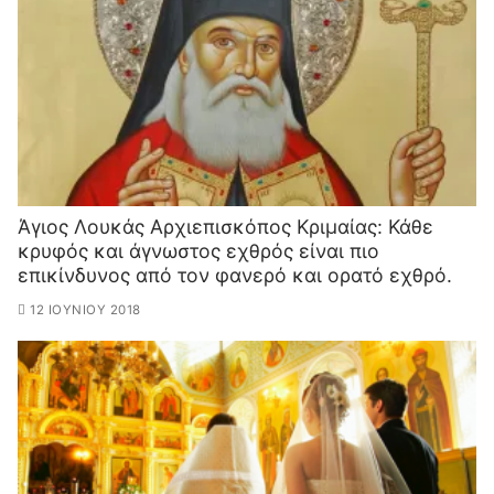
Άγιος Λουκάς Αρχιεπισκόπος Κριμαίας: Κ​άθε
κρυφός και άγνωστος εχθρός είναι πιο
επικίνδυνο​ς από τον φανερό και ορατό εχθρό.
12 ΙΟΥΝΊΟΥ 2018