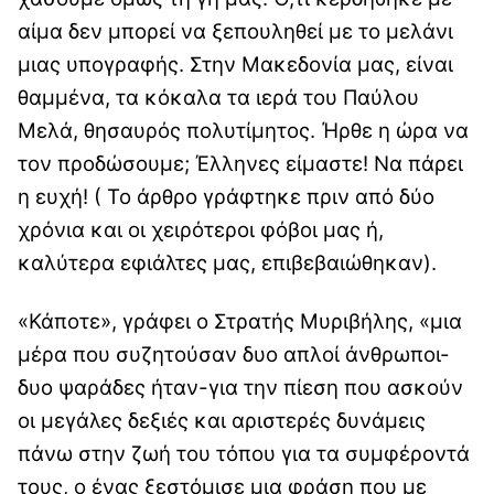
αίμα δεν μπορεί να ξεπουληθεί με το μελάνι
μιας υπογραφής. Στην Μακεδονία μας, είναι
θαμμένα, τα κόκαλα τα ιερά του Παύλου
Μελά, θησαυρός πολυτίμητος. Ήρθε η ώρα να
τον προδώσουμε; Έλληνες είμαστε! Να πάρει
η ευχή! ( Το άρθρο γράφτηκε πριν από δύο
χρόνια και οι χειρότεροι φόβοι μας ή,
καλύτερα εφιάλτες μας, επιβεβαιώθηκαν).
«Κάποτε», γράφει ο Στρατής Μυριβήλης, «μια
μέρα που συζητούσαν δυο απλοί άνθρωποι-
δυο ψαράδες ήταν-για την πίεση που ασκούν
οι μεγάλες δεξιές και αριστερές δυνάμεις
πάνω στην ζωή του τόπου για τα συμφέροντά
τους, ο ένας ξεστόμισε μια φράση που με