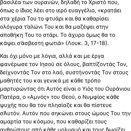
βασιλέα των ουρανών, δηλαδή το Χριστό που,
όπως ο ίδιος λέει στο ιερό ευαγγέλιο, «κρατάει
στα χέρια Του το φτυάρι και θα καθαρίσει
ολόγυρα τ’αλώνι Του και θα μαζέψει στην
αποθήκη Του το στάρι. Το άχυρο όμως θα το
κάψει σ’άσβεστη φωτιά» (Λουκ. 3, 17-18).
Και όχι μόνο με λόγια, αλλά και με έργα
φανέρωσε τον Ιησού σε όλους, βαπτίζοντάς Τον,
δείχνοντάς Τον στο λαό, συστήνοντάς Τον στους
μαθητές του και γενικά με κάθε τρόπο
μαρτυρώντας ότι Αυτός είναι ο Υιός του Ουράνιου
Πατέρα, ο «Αμνός» του Θεού, ο Νυμφίος κάθε
ψυχής που θα τον πλησίαζε και θα πίστευε
σ’Αυτόν. Αυτόν που σηκώνει στους ώμους Του την
αμαρτία του κόσμου, που καθαρίζει τους
ανθρώπους από κάθε μολυσμό και τους δωρίζει