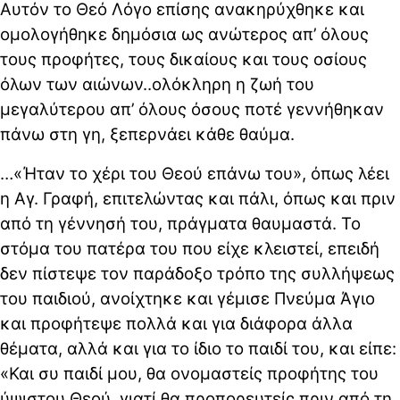
Αυτόν το Θεό Λόγο επίσης ανακηρύχθηκε και
ομολογήθηκε δημόσια ως ανώτερος απ’ όλους
τους προφήτες, τους δικαίους και τους οσίους
όλων των αιώνων..ολόκληρη η ζωή του
μεγαλύτερου απ’ όλους όσους ποτέ γεννήθηκαν
πάνω στη γη, ξεπερνάει κάθε θαύμα.
…«Ήταν το χέρι του Θεού επάνω του», όπως λέει
η Αγ. Γραφή, επιτελώντας και πάλι, όπως και πριν
από τη γέννησή του, πράγματα θαυμαστά. Το
στόμα του πατέρα του που είχε κλειστεί, επειδή
δεν πίστεψε τον παράδοξο τρόπο της συλλήψεως
του παιδιού, ανοίχτηκε και γέμισε Πνεύμα Άγιο
και προφήτεψε πολλά και για διάφορα άλλα
θέματα, αλλά και για το ίδιο το παιδί του, και είπε:
«Και συ παιδί μου, θα ονομαστείς προφήτης του
ύψιστου Θεού, γιατί θα προπορευτείς πριν από τη