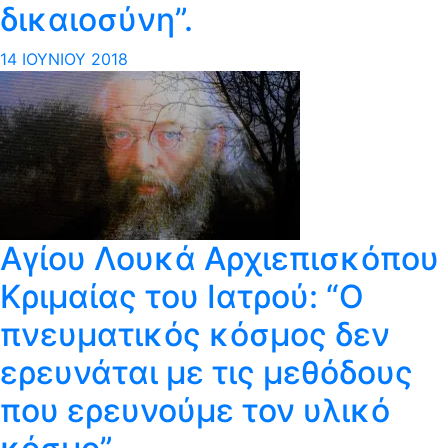
δικαιοσύνη”.
14 ΙΟΥΝΊΟΥ 2018
Aγίου Λουκά Αρχιεπισκόπου
Κριμαίας του Ιατρού: “Ο
πνευματικός κόσμος δεν
ερευνάται με τις μεθόδους
που ερευνούμε τον υλικό