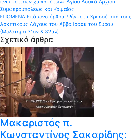
πνευματικών χαρισμάτων» Αγίου Λουκά Αρχιεπ.
Συμφερουπόλεως και Κριμαίας
ΕΠΌΜΕΝΑ
Επόμενο άρθρο:
Ψήγματα Χρυσού από τους
Ασκητικούς Λόγους του Αββά Ισαάκ του Σύρου
(Μελέτημα 31ον & 32ον)
Σχετικά άρθρα
Μακαριστός π.
Κωνσταντίνος Σακαρίδης: