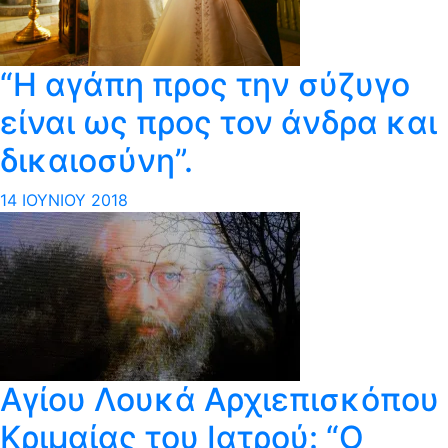
“Η αγάπη προς την σύζυγο
είναι ως προς τον άνδρα και
δικαιοσύνη”.
14 ΙΟΥΝΊΟΥ 2018
Aγίου Λουκά Αρχιεπισκόπου
Κριμαίας του Ιατρού: “Ο