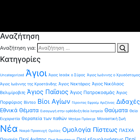
Αναζήτηση
Αναζήτηση για:
Κατηγορίες
Άγιοι
Άγιος Ισαάκ ο Σύρος
Uncategorized
Άγιος Ιωάννης ο Χρυσόστομος
Άγιος Νεκτάριος
Άγιος Νικόλαος
Άγιος Ιωάννης της Κροστάνδης
Άγιος Παΐσιος
Άγιος Πατροκοσμάς
Βελιμίροβιτς
Άγιος
Βίοι Αγίων
Διδαχές
Πορφύριος
Βίντεο
Γέροντας Εφραίμ Αριζόνας
Εθνικά Θέματα
Θαύματα
Θεία
Εισαγωγή στην ορθόδοξη θεία λατρεία
Θεραπεία των παθών
Ευχαριστία
Μοναστική ζωή
Μητέρα Πρόσεχε
Νέα
Ομολογία Πίστεως
ΠΑΣΧΑ
Νοερά Προσευχή
Ομιλίες
Περί
Περί Αγάπης
Περί εξομολογήσεως
Παναγία
Περί διακρίσεως