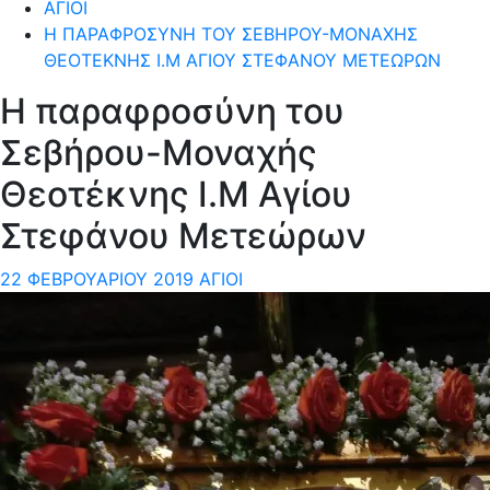
ΆΓΙΟΙ
Η ΠΑΡΑΦΡΟΣΎΝΗ ΤΟΥ ΣΕΒΉΡΟΥ-ΜΟΝΑΧΉΣ
ΘΕΟΤΈΚΝΗΣ Ι.Μ ΑΓΊΟΥ ΣΤΕΦΆΝΟΥ ΜΕΤΕΏΡΩΝ
Η παραφροσύνη του
Σεβήρου-Μοναχής
Θεοτέκνης Ι.Μ Αγίου
Στεφάνου Μετεώρων
22 ΦΕΒΡΟΥΑΡΊΟΥ 2019
ΆΓΙΟΙ