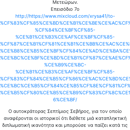
Μετεώρων.
Επεισόδιο 7ο
http://https://www.mixcloud.com/xrysa41/to-
%CF%83%CF%85%CE%BD%CE%B1%CE%BE%CE%AC%CF%
%CF%84%CE%BF%CF%85-
%CE%B1%CE%B3%CE%AF%CE%BF%CF%85-
%CF%87%CE%B1%CF%81%CE%B1%CE%BB%CE%AC%CE%
%CE%B8%CE%B5%CE%BF%CF%84%CE%AD%CE%BA%CE
%CE%BC%CE%BF%CE%BD%CE%B1%CF%87%CE%AE%CF%
%CE%B9%CE%BC-
%CE%B1%CE%B3%CE%AF%CE%BF%CF%85-
%CF%83%CF%84%CE%B5%CF%86%CE%AC%CE%BD%CE
%CE%BC%CE%B5%CF%84%CE%B5%CF%8E%CF%81%CF%
%CE%B5%CF%80%CE%B5%CE%B9%CF%83%CF%8C%CE
6%CE%BF/
O αυτοκράτορας Σεπτίμιος Σεβήρος, για τον οποίο
αναφέρονται οι ιστορικοί ότι διέθετε μιά καταπληκτική
διπλωματική ικανότητα και μπορούσε να παίζει κατά τις