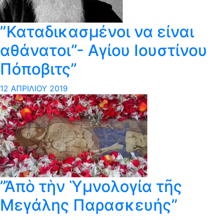
”Καταδικασμένοι να είναι
αθάνατοι”- Αγίου Ιουστίνου
Πόποβιτς”
12 ΑΠΡΙΛΊΟΥ 2019
”Ἀπὸ τὴν Ὑμνολογία τῆς
Μεγάλης Παρασκευής”