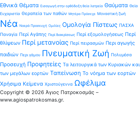
Εθνικά Θέματα
Θαύματα
Θεία
Εισαγωγή στην ορθόδοξη θεία λατρεία
Θεραπεία των παθών
Ευχαριστία
Μοναστική ζωή
Μητέρα Πρόσεχε
Νέα
Ομολογία Πίστεως
ΠΑΣΧΑ
Νοερά Προσευχή
Ομιλίες
Περί
Περί Αγάπης
Περί εξομολογήσεως
Παναγία
Περί διακρίσεως
Περί μετανοίας
θλίψεων
Περι αγωγής
Περί πειρασμών
Πνευματική Ζωή
παιδιών
Πολυμέσα
Περι γάμου
Προφητείες
Προσευχή
Τα λειτουργικά των Κυριακών και
Ταπείνωση
Το νόημα των εορτών
των μεγάλων εορτών
Ωφέλιμα
Χρήσιμα Κείμενα
Χριστούγεννα
Copyright © 2026 Άγιος Πατροκοσμάς –
www.agiospatrokosmas.gr.