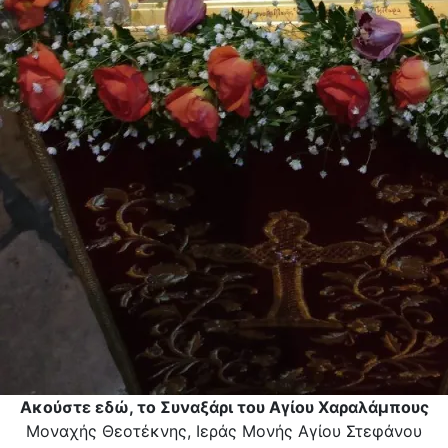
Ακούστε εδώ, το Συναξάρι του Αγίου Χαραλάμπους
Μοναχής Θεοτέκνης, Ιεράς Μονής Αγίου Στεφάνου