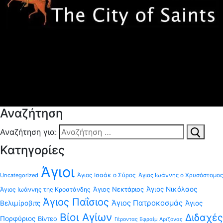
Αναζήτηση
Αναζήτηση για:
Κατηγορίες
Άγιοι
Άγιος Ισαάκ ο Σύρος
Uncategorized
Άγιος Ιωάννης ο Χρυσόστομος
Άγιος Νεκτάριος
Άγιος Νικόλαος
Άγιος Ιωάννης της Κροστάνδης
Άγιος Παΐσιος
Άγιος Πατροκοσμάς
Βελιμίροβιτς
Άγιος
Βίοι Αγίων
Διδαχές
Πορφύριος
Βίντεο
Γέροντας Εφραίμ Αριζόνας