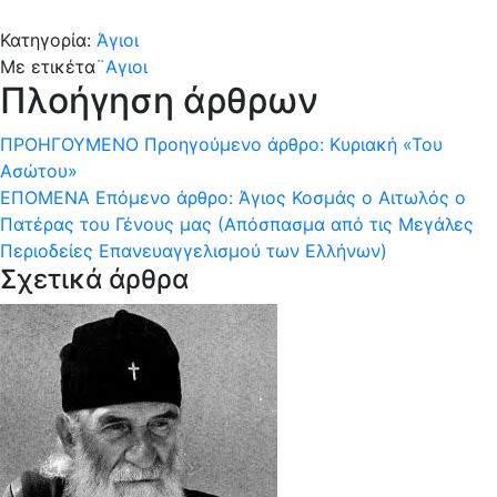
Κατηγορία:
Άγιοι
Με ετικέτα
¨Αγιοι
Πλοήγηση άρθρων
ΠΡΟΗΓΟΎΜΕΝΟ
Προηγούμενο άρθρο:
Κυριακή «Του
Ασώτου»
ΕΠΌΜΕΝΑ
Επόμενο άρθρο:
Άγιος Κοσμάς ο Αιτωλός ο
Πατέρας του Γένους μας (Απόσπασμα από τις Μεγάλες
Περιοδείες Επανευαγγελισμού των Ελλήνων)
Σχετικά άρθρα