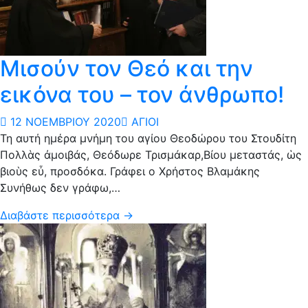
Μισούν τον Θεό και την
εικόνα του – τον άνθρωπο!
12 ΝΟΕΜΒΡΊΟΥ 2020
ΆΓΙΟΙ
Τη αυτή ημέρα μνήμη του αγίου Θεοδώρου του Στουδίτη
Πολλὰς ἀμοιβάς, Θεόδωρε Τρισμάκαρ,Βίου μεταστάς, ὡς
βιοὺς εὖ, προσδόκα. Γράφει ο Χρήστος Βλαμάκης
Συνήθως δεν γράφω,…
Διαβάστε περισσότερα →