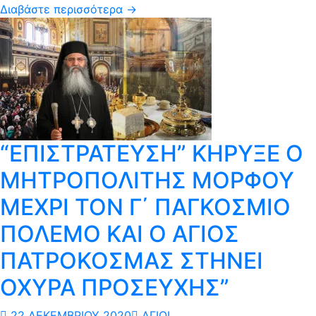
Διαβάστε περισσότερα →
“ΕΠΙΣΤΡΑΤΕΥΣΗ” ΚΗΡΥΞΕ Ο
ΜΗΤΡΟΠΟΛΙΤΗΣ ΜΟΡΦΟΥ
ΜΕΧΡΙ ΤΟΝ Γ΄ ΠΑΓΚΟΣΜΙΟ
ΠΟΛΕΜΟ ΚΑΙ Ο ΑΓΙΟΣ
ΠΑΤΡΟΚΟΣΜΑΣ ΣΤΗΝΕΙ
ΟΧΥΡΑ ΠΡΟΣΕΥΧΗΣ”
22 ΔΕΚΕΜΒΡΊΟΥ 2020
ΆΓΙΟΙ