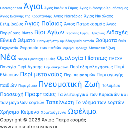
Άγιοι
Άγιος Ισαάκ ο Σύρος
Uncategorized
Άγιος Ιωάννης ο Χρυσόστομος
Άγιος Νεκτάριος
Άγιος Νικόλαος
Άγιος Ιωάννης της Κροστάνδης
Άγιος Παΐσιος
Άγιος Πατροκοσμάς
Βελιμίροβιτς
Άγιος
Βίοι Αγίων
Διδαχές
Πορφύριος
Βίντεο
Γέροντας Εφραίμ Αριζόνας
Εθνικά Θέματα
Θαύματα
Θεία
Εισαγωγή στην ορθόδοξη θεία λατρεία
Θεραπεία των παθών
Ευχαριστία
Μοναστική ζωή
Μητέρα Πρόσεχε
Νέα
Ομολογία Πίστεως
ΠΑΣΧΑ
Νοερά Προσευχή
Ομιλίες
Περί
Περί Αγάπης
Περί εξομολογήσεως
Παναγία
Περί διακρίσεως
Περί μετανοίας
θλίψεων
Περι αγωγής
Περί πειρασμών
Πνευματική Ζωή
παιδιών
Πολυμέσα
Περι γάμου
Προφητείες
Προσευχή
Τα λειτουργικά των Κυριακών και
Ταπείνωση
Το νόημα των εορτών
των μεγάλων εορτών
Ωφέλιμα
Χρήσιμα Κείμενα
Χριστούγεννα
Copyright © 2026 Άγιος Πατροκοσμάς –
www.agiospatrokosmas.gr.