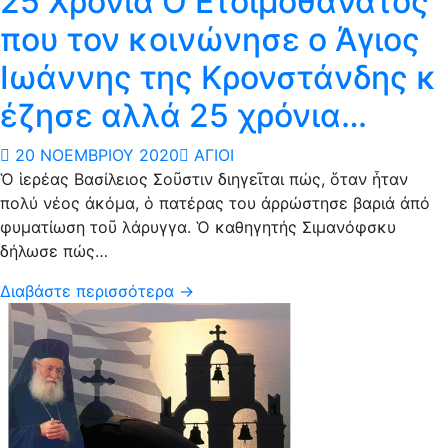
25 Χρόνια Ο Ετοιμοθάνατος
που τον κοινώνησε ο Άγιος
Ιωάννης της Κρονστάνδης κ
έζησε αλλά 25 χρόνια…
20 ΝΟΕΜΒΡΊΟΥ 2020
ΆΓΙΟΙ
Ὁ ἱερέας Βασίλειος Σοῦστιν διηγεῖται πώς, ὅταν ἦταν
πολύ νέος ἀκόμα, ὁ πατέρας του ἀρρώστησε βαριά ἀπό
φυματίωση τοῦ λάρυγγα. Ὁ καθηγητής Σιμανόφσκυ
δήλωσε πώς…
Διαβάστε περισσότερα →