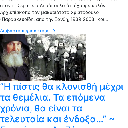
στον π. Σεραφείμ Δημόπουλο ότι έχουμε καλόν
Αρχιεπίσκοπο τον μακαριότατο Χριστόδουλο
(Παρασκευαΐδη, από την Ξάνθη, 1939-2008) και…
Διαβάστε περισσότερα →
“Η πίστις θα κλονισθή μέχρι
τα θεμέλια. Τα επόμενα
χρόνια, θα είναι τα
τελευταία και ένδοξα…” ~