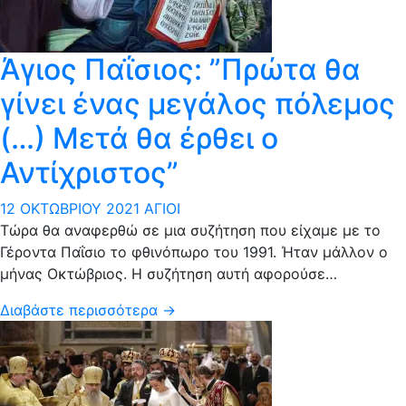
Άγιος Παΐσιος: ”Πρώτα θα
γίνει ένας μεγάλος πόλεμος
(…) Μετά θα έρθει ο
Αντίχριστος”
12 ΟΚΤΩΒΡΊΟΥ 2021
ΆΓΙΟΙ
Tώρα θα αναφερθώ σε μια συζήτηση που είχαμε με το
Γέροντα Παΐσιο το φθινόπωρο του 1991. Ήταν μάλλον ο
μήνας Οκτώβριος. Η συζήτηση αυτή αφορούσε…
Διαβάστε περισσότερα →