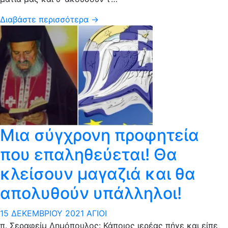
Διαβάστε περισσότερα →
Μια σύγχρονη προφητεία
που επαληθεύεται! Θα
κλείσουν μαγαζιά και θα
απολυθούν υπάλληλοι!
15 ΔΕΚΕΜΒΡΊΟΥ 2021
ΆΓΙΟΙ
π. Σεραφείμ Δημόπουλος: Κάποιος ιερέας πήγε και είπε