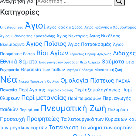
Αναζήτηση για:
Κατηγορίες
Άγιοι
Άγιος Ισαάκ ο Σύρος
Uncategorized
Άγιος Ιωάννης ο Χρυσόστομος
Άγιος Νεκτάριος
Άγιος Νικόλαος
Άγιος Ιωάννης της Κροστάνδης
Άγιος Παΐσιος
Άγιος Πατροκοσμάς
Βελιμίροβιτς
Άγιος
Βίοι Αγίων
Διδαχές
Πορφύριος
Βίντεο
Γέροντας Εφραίμ Αριζόνας
Εθνικά Θέματα
Θαύματα
Θεία
Εισαγωγή στην ορθόδοξη θεία λατρεία
Θεραπεία των παθών
Ευχαριστία
Μοναστική ζωή
Μητέρα Πρόσεχε
Νέα
Ομολογία Πίστεως
ΠΑΣΧΑ
Νοερά Προσευχή
Ομιλίες
Περί
Περί Αγάπης
Περί εξομολογήσεως
Παναγία
Περί διακρίσεως
Περί μετανοίας
θλίψεων
Περι αγωγής
Περί πειρασμών
Πνευματική Ζωή
παιδιών
Πολυμέσα
Περι γάμου
Προφητείες
Προσευχή
Τα λειτουργικά των Κυριακών και
Ταπείνωση
Το νόημα των εορτών
των μεγάλων εορτών