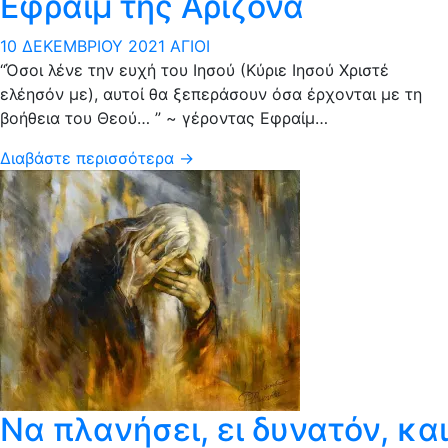
Εφραίμ της Αριζόνα
10 ΔΕΚΕΜΒΡΊΟΥ 2021
ΆΓΙΟΙ
“Όσοι λένε την ευχή του Ιησού (Κύριε Ιησού Χριστέ
ελέησόν με), αυτοί θα ξεπεράσουν όσα έρχονται με τη
βοήθεια του Θεού… ” ~ γέροντας Εφραίμ…
Διαβάστε περισσότερα →
Να πλανήσει, ει δυνατόν, και