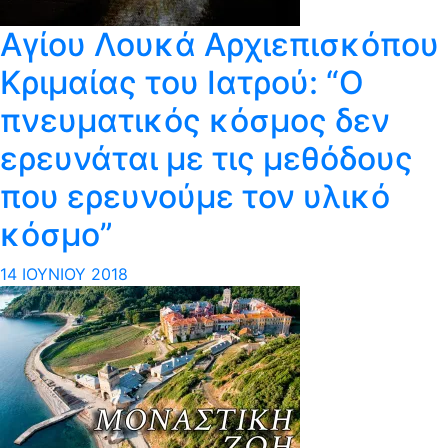
Aγίου Λουκά Αρχιεπισκόπου
Κριμαίας του Ιατρού: “Ο
πνευματικός κόσμος δεν
ερευνάται με τις μεθόδους
που ερευνούμε τον υλικό
κόσμο”
14 ΙΟΥΝΊΟΥ 2018