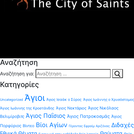
Αναζήτηση
Αναζήτηση για:
Κατηγορίες
Άγιοι
Άγιος Ισαάκ ο Σύρος
Uncategorized
Άγιος Ιωάννης ο Χρυσόστομος
Άγιος Νεκτάριος
Άγιος Νικόλαος
Άγιος Ιωάννης της Κροστάνδης
Άγιος Παΐσιος
Άγιος Πατροκοσμάς
Βελιμίροβιτς
Άγιος
Βίοι Αγίων
Διδαχές
Πορφύριος
Βίντεο
Γέροντας Εφραίμ Αριζόνας
Εθνικά Θέματα
Θαύματα
Θεία
Εισαγωγή στην ορθόδοξη θεία λατρεία