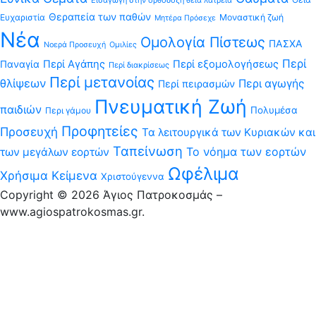
Θεραπεία των παθών
Ευχαριστία
Μοναστική ζωή
Μητέρα Πρόσεχε
Νέα
Ομολογία Πίστεως
ΠΑΣΧΑ
Νοερά Προσευχή
Ομιλίες
Περί
Περί Αγάπης
Περί εξομολογήσεως
Παναγία
Περί διακρίσεως
Περί μετανοίας
θλίψεων
Περι αγωγής
Περί πειρασμών
Πνευματική Ζωή
παιδιών
Πολυμέσα
Περι γάμου
Προφητείες
Προσευχή
Τα λειτουργικά των Κυριακών και
Ταπείνωση
Το νόημα των εορτών
των μεγάλων εορτών
Ωφέλιμα
Χρήσιμα Κείμενα
Χριστούγεννα
Copyright © 2026 Άγιος Πατροκοσμάς –
www.agiospatrokosmas.gr.