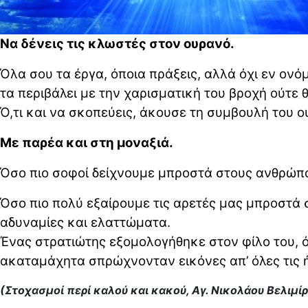
Να δένεις τις κλωστές στον ουρανό.
Όλα σου τα έργα, όποια πράξεις, αλλά όχι εν ονό
τα περιβάλει με την χαρισματική του βροχή ούτε 
Ό,τι και να σκοπεύεις, άκουσε τη συμβουλή του ου
Με παρέα και στη μοναξιά.
Όσο πιο σοφοί δείχνουμε μπροστά στους ανθρώπου
Όσο πιο πολύ εξαίρουμε τις αρετές μας μπροστά 
αδυναμίες και ελαττώματα.
Ένας στρατιώτης εξομολογήθηκε στον φίλο του, ό
ακαταμάχητα σπρώχνονταν εικόνες απ’ όλες τις ή
(Στοχασμοί περί καλού και κακού, Αγ. Νικολάου Βελιμίρο