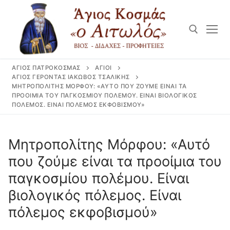
Μετάβαση
στο
περιεχόμενο
ΆΓΙΟΣ ΠΑΤΡΟΚΟΣΜΆΣ
ΆΓΙΟΙ
Αναζήτηση για:
ΆΓΙΟΣ ΓΈΡΟΝΤΑΣ ΙΆΚΩΒΟΣ ΤΣΑΛΊΚΗΣ
ΜΗΤΡΟΠΟΛΊΤΗΣ ΜΌΡΦΟΥ: «ΑΥΤΌ ΠΟΥ ΖΟΎΜΕ ΕΊΝΑΙ ΤΑ
ΠΡΟΟΊΜΙΑ ΤΟΥ ΠΑΓΚΟΣΜΊΟΥ ΠΟΛΈΜΟΥ. ΕΊΝΑΙ ΒΙΟΛΟΓΙΚΌΣ
ΠΌΛΕΜΟΣ. ΕΊΝΑΙ ΠΌΛΕΜΟΣ ΕΚΦΟΒΙΣΜΟΎ»
Μητροπολίτης Μόρφου: «Αυτό
που ζούμε είναι τα προοίμια του
παγκοσμίου πολέμου. Είναι
βιολογικός πόλεμος. Είναι
πόλεμος εκφοβισμού»