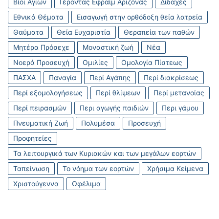
Βίοι Αγίων
Γέροντας Εφραίμ Αριζόνας
Διδαχές
Εθνικά Θέματα
Εισαγωγή στην ορθόδοξη θεία λατρεία
Θαύματα
Θεία Ευχαριστία
Θεραπεία των παθών
Μητέρα Πρόσεχε
Μοναστική ζωή
Νέα
Νοερά Προσευχή
Ομιλίες
Ομολογία Πίστεως
ΠΑΣΧΑ
Παναγία
Περί Αγάπης
Περί διακρίσεως
Περί εξομολογήσεως
Περί θλίψεων
Περί μετανοίας
Περί πειρασμών
Περι αγωγής παιδιών
Περι γάμου
Πνευματική Ζωή
Πολυμέσα
Προσευχή
Προφητείες
Τα λειτουργικά των Κυριακών και των μεγάλων εορτών
Ταπείνωση
Το νόημα των εορτών
Χρήσιμα Κείμενα
Χριστούγεννα
Ωφέλιμα