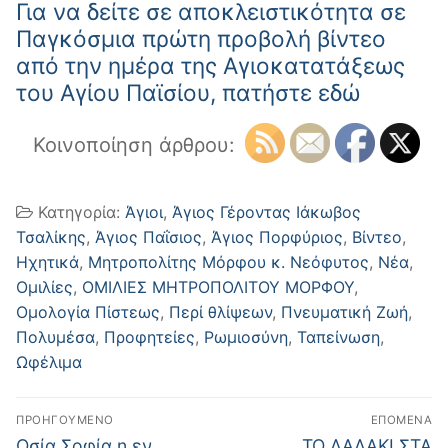
Για να δείτε σε αποκλειστικότητα σε
Παγκόσμια πρώτη προβολή βίντεο
από την ημέρα της Αγιοκατατάξεως
του Αγίου Παϊσίου, πατήστε εδώ
Κοινοποίηση άρθρου:
Κατηγορία:
Άγιοι
,
Άγιος Γέροντας Ιάκωβος
Τσαλίκης
,
Άγιος Παΐσιος
,
Άγιος Πορφύριος
,
Βίντεο
,
Ηχητικά
,
Μητροπολίτης Μόρφου κ. Νεόφυτος
,
Νέα
,
Ομιλίες
,
ΟΜΙΛΙΕΣ ΜΗΤΡΟΠΟΛΙΤΟΥ ΜΟΡΦΟΥ
,
Ομολογία Πίστεως
,
Περί θλίψεων
,
Πνευματική Ζωή
,
Πολυμέσα
,
Προφητείες
,
Ρωμιοσύνη
,
Ταπείνωση
,
Ωφέλιμα
Πλοήγηση
ΠΡΟΗΓΟΎΜΕΝΟ
ΕΠΌΜΕΝΑ
άρθρων
Προηγούμενο
Επόμενο
Οσία Σοφία η εν
ΤΟ ΛΑΔΑΚΙ ΣΤΑ