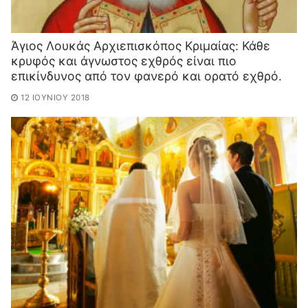
Άγιος Λουκάς Αρχιεπισκόπος Κριμαίας: Κ​άθε
κρυφός και άγνωστος εχθρός είναι πιο
επικίνδυνο​ς από τον φανερό και ορατό εχθρό.
12 ΙΟΥΝΊΟΥ 2018