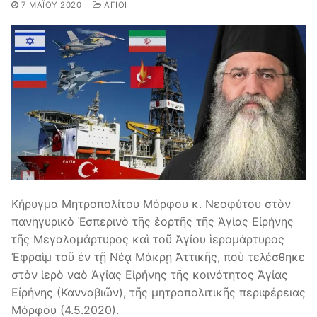
7 ΜΑΪ́ΟΥ 2020
ΆΓΙΟΙ
Κήρυγμα Μητροπολίτου Μόρφου κ. Νεοφύτου στὸν
πανηγυρικὸ Ἑσπερινὸ τῆς ἑορτῆς τῆς Ἁγίας Εἰρήνης
τῆς Μεγαλομάρτυρος καὶ τοῦ Ἁγίου ἱερομάρτυρος
Ἐφραὶμ τοῦ ἐν τῇ Νέᾳ Μάκρῃ Ἀττικῆς, ποὺ τελέσθηκε
στὸν ἱερὸ ναὸ Ἁγίας Εἰρήνης τῆς κοινότητος Ἁγίας
Εἰρήνης (Κανναβιῶν), τῆς μητροπολιτικῆς περιφέρειας
Μόρφου (4.5.2020).