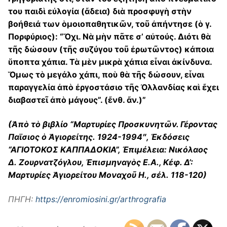
του παιδὶ εὐλογία (ἄδεια) διὰ προσφυγὴ στὴν
βοήθειά των ὁμοιοπαθητικῶν, τοῦ ἀπήντησε (ὁ γ.
Πορφύριος): “Ὄχι. Νὰ μὴν πᾶτε σ’ αὐτούς. Διότι θὰ
τῆς δώσουν (τῆς συζύγου τοῦ ἐρωτῶντος) κάποια
ὕποπτα χάπια. Τὰ μὲν μικρὰ χάπια εἶναι ἀκίνδυνα.
Ὅμως τὸ μεγάλο χάπι, ποὺ θὰ τῆς δώσουν, εἶναι
παραγγελία ἀπὸ ἐργοστάσιο τῆς Ὀλλανδίας καὶ ἔχει
διαβαστεῖ ἀπὸ μάγους”. (ἔνθ. ἄν.)”
(Ἀπὸ τὸ βιβλίο “Μαρτυρίες Προσκυνητῶν. Γέροντας
Παϊσιος ὁ Ἁγιορείτης. 1924-1994″, Ἐκδόσεις
“ΑΓΙΟΤΟΚΟΣ ΚΑΠΠΑΔΟΚΙΑ”, Ἐπιμέλεια: Νικόλαος
Δ. Ζουρνατζόγλου, Ἐπισμηναγὸς Ε.Α., Κέφ. Δ’:
Μαρτυρίες Ἁγιορείτου Μοναχοῦ Η., σέλ. 118-120)
ΠΗΓΗ:
https://enromiosini.gr/arthrografia