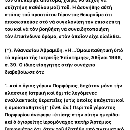
τὸν ἀπέπεμψε ἀπότομα, χωρὶς νὰ δεχθῆ νὰ
συζητήση καθόλου μαζὶ τοῦ. Ἡ ἀσυνήθης αὐτὴ
στάσις τοῦ πραοτάτου Γέροντος θεωροῦμε ὅτι
ἀποσκοποῦσε στὸ νὰ συγκλονίση τὸν ἐπισκέπτη
του καὶ νὰ τὸν βοηθήση νὰ συνειδητοποιήση
τὸν ἐπικίνδυνο δρόμο, στὸν ὁποῖον εἶχε εἰσέλθει.
(*). Ἀθανασίου Ἀβραμίδη, «Η …Ὁμοιοπαθητικὴ ὑπὸ
τὸ πρίσμα τῆς Ἰατρικῆς Ἐπὶστήμης», Ἀθῆναι 1996,
σ. 39. Ὁ ἴδιος εἰσηγητὴς στὴν συνέχεια
διαβεβαίωσε ὅτι:
“…καὶ ὁ ἅγιος γέρων Πορφύριος, δεχόταν μόνο τὴν
κλασσικὴ ἰατρικὴ καὶ ὄχι τὶς λεγόμενες
ἐναλλακτικὲς θεραπεῖες (στὶς ὁποῖες ὑπάγεται καὶ
ἡ ὁμοιοπαθητικὴ)” (ἔνθ. ἄν.) Περὶ τοῦ γέροντος
Πορφυρίου ἀνέφερε -ἐπίσης στὴν αὐτὴν ἡμερίδα-
καὶ ὁ ἁγιορείτης ἱερομόναχος πατὴρ Ἀρτέμιος
Γρηγοριάτης ὅτι, ὅταν τοῦ ἐζητήθη ἀπὸ πνευματικό