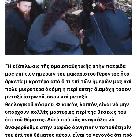
“Ἡ ἐξάπλωσις τῆς ὁμοιοπαθητικῆς στὴν πατρίδα
μᾶς ἐπὶ τῶν ἡμερῶν τοῦ μακαριστοῦ Γέροντος ἦτο
ἀρκετὰ μικροτέρα ἀπὸ ὅ,τι ἐπὶ τῶν ἡμερῶν μας καὶ
πολὺ μικροτέρα ἀκόμη ἡ περὶ αὐτῆς διαμάχη τόσον
μεταξὺ ἰατρικοῦ, ὅσον καὶ μεταξὺ
θεολογικοῦ κόσμου. Φυσικόν, λοιπόν, εἶναι νὰ μὴν
ὑπάρχουν πολλὲς μαρτυρίες περὶ τῆς θέσεως τοῦ
ἐπὶ τοῦ θέματος. Αὐτὸ ποὺ μᾶς ἀναγκάζει νὰ
ἀναφερθοῦμε στὴν σαφῶς ἀρνητικὴν τοποθέτησίν
του ἐπὶ τοῦ θέματος αὐτοῦ, εἶναι τὸ γεγονὸς ὅτι πρὸ