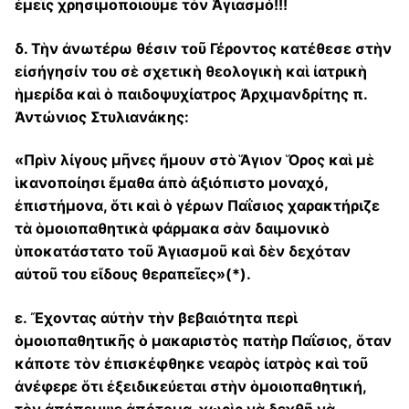
ἐμεῖς χρησιμοποιοῦμε τὸν Ἁγιασμό!!!
δ. Τὴν ἀνωτέρω θέσιν τοῦ Γέροντος κατέθεσε στὴν
εἰσήγησίν του σὲ σχετικὴ θεολογικὴ καὶ ἰατρικὴ
ἡμερίδα καὶ ὁ παιδοψυχίατρος Ἀρχιμανδρίτης π.
Ἀντώνιος Στυλιανάκης:
«Πρὶν λίγους μῆνες ἤμουν στὸ Ἅγιον Ὅρος καὶ μὲ
ἱκανοποίησι ἔμαθα ἀπὸ ἀξιόπιστο μοναχό,
ἐπιστήμονα, ὅτι καὶ ὁ γέρων Παΐσιος χαρακτήριζε
τὰ ὁμοιοπαθητικὰ φάρμακα σὰν δαιμονικὸ
ὑποκατάστατο τοῦ Ἁγιασμοῦ καὶ δὲν δεχόταν
αὐτοῦ του εἴδους θεραπεῖες»(*).
ε. Ἔχοντας αὐτὴν τὴν βεβαιότητα περὶ
ὁμοιοπαθητικῆς ὁ μακαριστὸς πατὴρ Παΐσιος, ὅταν
κάποτε τὸν ἐπισκέφθηκε νεαρὸς ἰατρὸς καὶ τοῦ
ἀνέφερε ὅτι ἐξειδικεύεται στὴν ὁμοιοπαθητική,