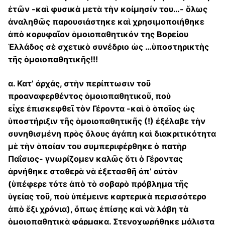
ἐτῶν -καὶ φυσικὰ μετὰ τὴν κοίμησίν του…- ὅλως
ἀναληθῶς παρουσιάστηκε καὶ χρησιμοποιήθηκε
ἀπὸ κορυφαῖον ὁμοιοπαθητικόν της Βορείου
Ἑλλάδος σὲ σχετικὸ συνέδριο ὡς …ὑποστηρικτὴς
τῆς ὁμοιοπαθητικῆς!!!
α. Κατ’ ἀρχάς, στὴν περίπτωσιν τοῦ
προαναφερθέντος ὁμοιοπαθητικοῦ, ποὺ
εἶχε ἐπισκεφθεῖ τὸν Γέροντα -καὶ ὁ ὁποῖος ὡς
ὑποστήριξιν τῆς ὁμοιοπαθητικῆς (!) ἐξέλαβε τὴν
συνηθισμένη πρὸς ὅλους ἀγάπη καὶ διακριτικότητα
μὲ τὴν ὁποίαν του συμπεριφέρθηκε ὁ πατὴρ
Παΐσιος- γνωρίζομεν καλῶς ὅτι ὁ Γέροντας
ἀρνήθηκε σταθερὰ νὰ ἐξετασθῆ ἀπ’ αὐτὸν
(ὑπέφερε τότε ἀπὸ τὸ σοβαρὸ πρόβλημα τῆς
ὑγείας τοῦ, ποὺ ὑπέμεινε καρτερικὰ περισσότερο
ἀπὸ ἕξι χρόνια), ὅπως ἐπίσης καὶ νὰ λάβη τὰ
ὁμοιοπαθητικὰ φάρμακα. Στενοχωρήθηκε μάλιστα