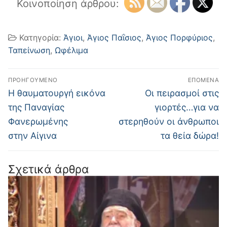
Κοινοποίηση άρθρου:
Κατηγορία:
Άγιοι
,
Άγιος Παΐσιος
,
Άγιος Πορφύριος
,
Ταπείνωση
,
Ωφέλιμα
Πλοήγηση
ΠΡΟΗΓΟΎΜΕΝΟ
ΕΠΌΜΕΝΑ
άρθρων
Προηγούμενο
Επόμενο
Η θαυματουργή εικόνα
Οι πειρασμοί στις
άρθρο:
άρθρο:
της Παναγίας
γιορτές…για να
Φανερωμένης
στερηθούν οι άνθρωποι
στην Αίγινα
τα θεία δώρα!
Σχετικά άρθρα