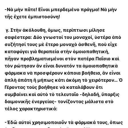
-Νὰ μὴν πᾶτε! Εἶναι μπερδεμένο πράγμα! Νὰ μὴν
τῆς ἔχετε ἐμπιστοσύνη!
γ. Στὴν ἀκόλουθη, ὅμως, περίπτωσι μίλησε
σαφέστερα: Δύο γνωστοί του μοναχοί, ὑστέρα ἀπὸ
συζήτησί τους μὲ ἕτερο μοναχὸ ἀσθενῆ, ποὺ εἶχε
καταφύγει γιὰ θεραπεία στὴν ὁμοιοπαθητική,
πῆγαν προβληματισμένοι στὸν πατέρα Παΐσιο καὶ
τὸν ρώτησαν ἂν εἶναι δυνατόν τα ὁμοιοπαθητικὰ
φάρμακα νὰ προσφέρουν κάποια βοήθεια, ἂν εἶναι
ἁπλὴ ἀπάτη ἢ μήπως κάτι ἀκόμη τὸ χειρότερον… Ὁ
Γέροντας τοὺς βοήθησε νὰ καταλάβουν ὅτι
συμβαίνει καὶ αὐτὸ τὸ τελευταῖο -δηλαδή, ὕπαρξις
δαιμονικῆς ἐνεργείας- τονίζοντας μάλιστα στὸ
τέλος χαρακτηριστικά:
-Ἐδῶ αὐτοὶ χρησιμοποιοῦν τὰ φάρμακά τους, ὅπως