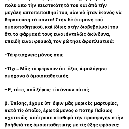
πολὺ ἀπὸ τὴν πιεστικότητά του καὶ ἀπὸ τὴν
μεγάλη αὐτοπεποίθησί του, σὰν νὰ ἦταν ἱκανὸς νὰ
θεραπεύση τὰ πάντα! Στὴν δὲ ἐπιμονὴ τοῦ
ὁμοιοπαθητικοῦ, καὶ ἰδίως στὴν διαβεβαίωσί του
ὅτι τα φάρμακά τους εἶναι ἐντελῶς ἀκίνδυνα,
ἐπειδὴ εἶναι φυσικά, τὸν ρώτησε ἀφοπλιστικά:
-Τὰ φτιάχνεις μόνος σου;
-Ὄχι… Μᾶς τὰ φέρνουν ἀπ’ ἔξω, ὠμολόγησε
ἀμήχανα ὁ ὁμοιοπαθητικός.
– Ε, τότε, ποῦ ξέρεις τί κάνουν αὐτοί;
β. Ἐπίσης, ἔχομε ὑπ’ ὄψιν μᾶς μερικὲς μαρτυρίες,
κατὰ τὶς ὁποῖες, ἐρωτώμενος ὁ πατὴρ Παΐσιος
σχετικῶς, ἀπέτρεπε σταθερὰ τὴν προσφυγὴν στὴν
βοήθειά της ὁμοιοπαθητικῆς μὲ τὶς ἑξῆς φράσεις: