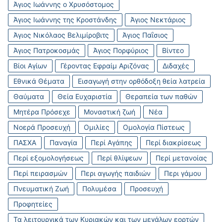
Άγιος Ιωάννης ο Χρυσόστομος
Άγιος Ιωάννης της Κροστάνδης
Άγιος Νεκτάριος
Άγιος Νικόλαος Βελιμίροβιτς
Άγιος Παΐσιος
Άγιος Πατροκοσμάς
Άγιος Πορφύριος
Βίντεο
Βίοι Αγίων
Γέροντας Εφραίμ Αριζόνας
Διδαχές
Εθνικά Θέματα
Εισαγωγή στην ορθόδοξη θεία λατρεία
Θαύματα
Θεία Ευχαριστία
Θεραπεία των παθών
Μητέρα Πρόσεχε
Μοναστική ζωή
Νέα
Νοερά Προσευχή
Ομιλίες
Ομολογία Πίστεως
ΠΑΣΧΑ
Παναγία
Περί Αγάπης
Περί διακρίσεως
Περί εξομολογήσεως
Περί θλίψεων
Περί μετανοίας
Περί πειρασμών
Περι αγωγής παιδιών
Περι γάμου
Πνευματική Ζωή
Πολυμέσα
Προσευχή
Προφητείες
Τα λειτουργικά των Κυριακών και των μεγάλων εορτών