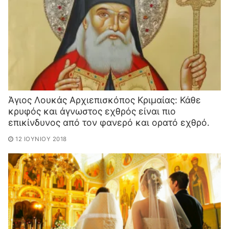
Άγιος Λουκάς Αρχιεπισκόπος Κριμαίας: Κ​άθε
κρυφός και άγνωστος εχθρός είναι πιο
επικίνδυνο​ς από τον φανερό και ορατό εχθρό.
12 ΙΟΥΝΊΟΥ 2018