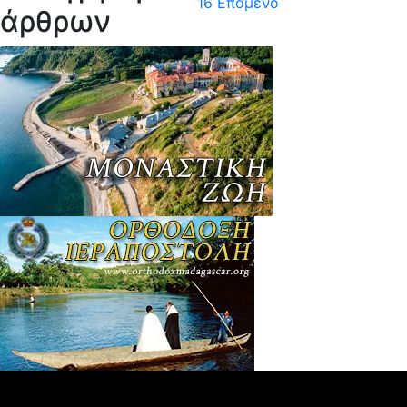
16
Επόμενο
άρθρων