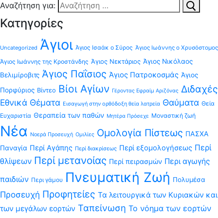
Αναζήτηση για:
Κατηγορίες
Άγιοι
Άγιος Ισαάκ ο Σύρος
Uncategorized
Άγιος Ιωάννης ο Χρυσόστομος
Άγιος Νεκτάριος
Άγιος Νικόλαος
Άγιος Ιωάννης της Κροστάνδης
Άγιος Παΐσιος
Άγιος Πατροκοσμάς
Βελιμίροβιτς
Άγιος
Βίοι Αγίων
Διδαχές
Πορφύριος
Βίντεο
Γέροντας Εφραίμ Αριζόνας
Εθνικά Θέματα
Θαύματα
Θεία
Εισαγωγή στην ορθόδοξη θεία λατρεία
Θεραπεία των παθών
Ευχαριστία
Μοναστική ζωή
Μητέρα Πρόσεχε
Νέα
Ομολογία Πίστεως
ΠΑΣΧΑ
Νοερά Προσευχή
Ομιλίες
Περί
Περί Αγάπης
Περί εξομολογήσεως
Παναγία
Περί διακρίσεως
Περί μετανοίας
θλίψεων
Περι αγωγής
Περί πειρασμών
Πνευματική Ζωή
παιδιών
Πολυμέσα
Περι γάμου
Προφητείες
Προσευχή
Τα λειτουργικά των Κυριακών και
Ταπείνωση
Το νόημα των εορτών
των μεγάλων εορτών