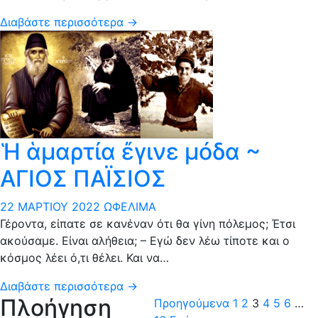
Διαβάστε περισσότερα →
Ἡ ἁμαρτία ἔγινε μόδα ~
ΑΓΙΟΣ ΠΑΪΣΙΟΣ
22 ΜΑΡΤΊΟΥ 2022
ΩΦΈΛΙΜΑ
Γέροντα, είπατε σε κανέναν ότι θα γίνη πόλεμος; Έτσι
ακούσαμε. Είναι αλήθεια; – Εγώ δεν λέω τίποτε και ο
κόσμος λέει ό,τι θέλει. Και να…
Διαβάστε περισσότερα →
Πλοήγηση
Προηγούμενα
1
2
3
4
5
6
…