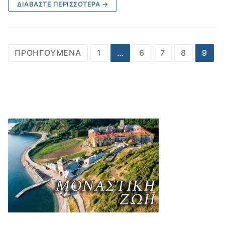
ΔΙΑΒΆΣΤΕ ΠΕΡΙΣΣΌΤΕΡΑ →
Πλοήγηση
ΠΡΟΗΓΟΎΜΕΝΑ
1
…
6
7
8
9
άρθρων