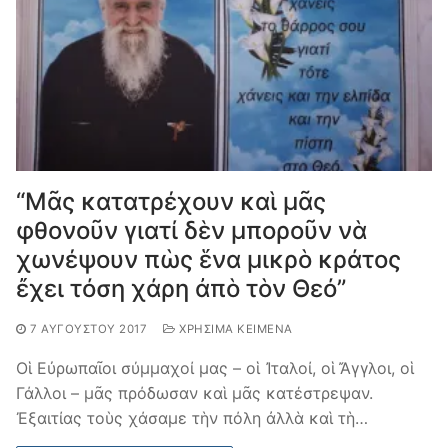
“Μᾶς κατατρέχουν καὶ μᾶς
φθονοῦν γιατί δὲν μποροῦν νὰ
χωνέψουν πὼς ἕνα μικρὸ κράτος
ἔχει τόση χάρη ἀπὸ τὸν Θεό”
7 ΑΥΓΟΎΣΤΟΥ 2017
ΧΡΉΣΙΜΑ ΚΕΊΜΕΝΑ
Οἱ Εὐρωπαῖοι σύμμαχοί μας – οἱ Ἰταλοί, οἱ Ἄγγλοι, οἱ
Γάλλοι – μᾶς πρόδωσαν καὶ μᾶς κατέστρεψαν.
Ἐξαιτίας τοὺς χάσαμε τὴν πόλη ἀλλὰ καὶ τὴ…