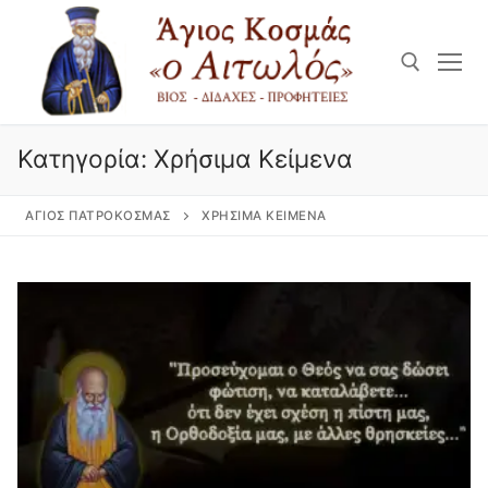
Μετάβαση
στο
περιεχόμενο
Αναζήτηση για:
Κατηγορία:
Χρήσιμα Κείμενα
ΆΓΙΟΣ ΠΑΤΡΟΚΟΣΜΆΣ
ΧΡΉΣΙΜΑ ΚΕΊΜΕΝΑ