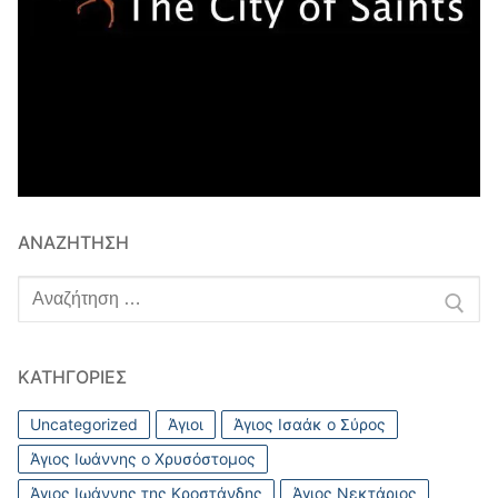
ΑΝΑΖΉΤΗΣΗ
Αναζήτηση
για:
ΚΑΤΗΓΟΡΊΕΣ
Uncategorized
Άγιοι
Άγιος Ισαάκ ο Σύρος
Άγιος Ιωάννης ο Χρυσόστομος
Άγιος Ιωάννης της Κροστάνδης
Άγιος Νεκτάριος