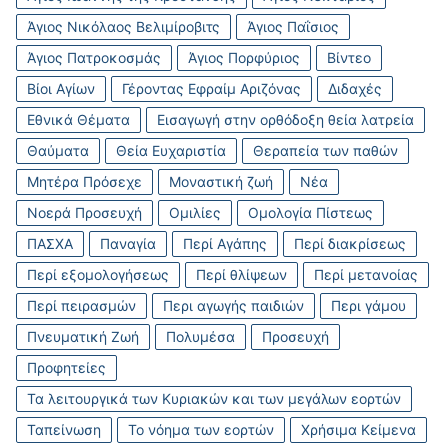
Άγιος Νικόλαος Βελιμίροβιτς
Άγιος Παΐσιος
Άγιος Πατροκοσμάς
Άγιος Πορφύριος
Βίντεο
Βίοι Αγίων
Γέροντας Εφραίμ Αριζόνας
Διδαχές
Εθνικά Θέματα
Εισαγωγή στην ορθόδοξη θεία λατρεία
Θαύματα
Θεία Ευχαριστία
Θεραπεία των παθών
Μητέρα Πρόσεχε
Μοναστική ζωή
Νέα
Νοερά Προσευχή
Ομιλίες
Ομολογία Πίστεως
ΠΑΣΧΑ
Παναγία
Περί Αγάπης
Περί διακρίσεως
Περί εξομολογήσεως
Περί θλίψεων
Περί μετανοίας
Περί πειρασμών
Περι αγωγής παιδιών
Περι γάμου
Πνευματική Ζωή
Πολυμέσα
Προσευχή
Προφητείες
Τα λειτουργικά των Κυριακών και των μεγάλων εορτών
Ταπείνωση
Το νόημα των εορτών
Χρήσιμα Κείμενα