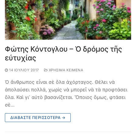
Φώτης Κόντογλου – Ὁ δρόμος τῆς
εὐτυχίας
14 ΙΟΥΛΊΟΥ 2017
ΧΡΉΣΙΜΑ ΚΕΊΜΕΝΑ
Ὁ ἄνθρωπος εἶναι σὲ ὅλα ἀχόρταγος. Θέλει νὰ
ἀπολαύσει πολλά, χωρὶς νὰ μπορεῖ νὰ τὰ προφτάσει
ὅλα. Καὶ γι᾿ αὐτὸ βασανίζεται. Ὅποιος ὅμως, φτάσει
σὲ…
ΔΙΑΒΆΣΤΕ ΠΕΡΙΣΣΌΤΕΡΑ →