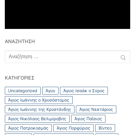
ΑΝΑΖΉΤΗΣΗ
Αναζήτηση
για:
ΚΑΤΗΓΟΡΊΕΣ
Uncategorized
Άγιοι
Άγιος Ισαάκ ο Σύρος
Άγιος Ιωάννης ο Χρυσόστομος
Άγιος Ιωάννης της Κροστάνδης
Άγιος Νεκτάριος
Άγιος Νικόλαος Βελιμίροβιτς
Άγιος Παΐσιος
Άγιος Πατροκοσμάς
Άγιος Πορφύριος
Βίντεο