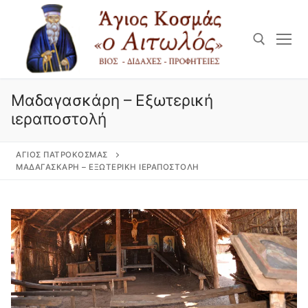
Μετάβαση
στο
περιεχόμενο
Αναζήτηση για:
Μαδαγασκάρη – Εξωτερική
ιεραποστολή
ΆΓΙΟΣ ΠΑΤΡΟΚΟΣΜΆΣ
ΜΑΔΑΓΑΣΚΆΡΗ – ΕΞΩΤΕΡΙΚΉ ΙΕΡΑΠΟΣΤΟΛΉ