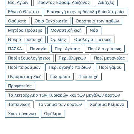
Βίοι Αγίων
Γέροντας Εφραίμ Αριζόνας
Διδαχές
Εθνικά Θέματα
Εισαγωγή στην ορθόδοξη θεία λατρεία
Θαύματα
Θεία Ευχαριστία
Θεραπεία των παθών
Μητέρα Πρόσεχε
Μοναστική ζωή
Νέα
Νοερά Προσευχή
Ομιλίες
Ομολογία Πίστεως
ΠΑΣΧΑ
Παναγία
Περί Αγάπης
Περί διακρίσεως
Περί εξομολογήσεως
Περί θλίψεων
Περί μετανοίας
Περί πειρασμών
Περι αγωγής παιδιών
Περι γάμου
Πνευματική Ζωή
Πολυμέσα
Προσευχή
Προφητείες
Τα λειτουργικά των Κυριακών και των μεγάλων εορτών
Ταπείνωση
Το νόημα των εορτών
Χρήσιμα Κείμενα
Χριστούγεννα
Ωφέλιμα