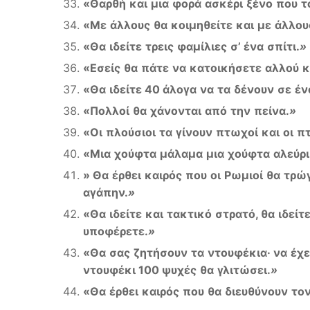
«
Θαρθή
και
μια
φορά
ασκέρι
ξένο
που
τ
«
Με
άλλους
θα
κοιμηθείτε
και
με
άλλου
«
Θα
ιδείτε
τρεις
φαμίλιες
σ
’
ένα
σπίτι
.
»
«
Εσείς
θα
πάτε
να
κατοικήσετε
αλλού
κ
«
Θα
ιδείτε
40
άλογα
να
τα
δένουν
σε
έν
«
Πολλοί
θα
χάνονται
από
την
πείνα
.
»
«
Οι
πλούσιοι
τα
γίνουν
πτωχοί
και
οι
π
«
Μια
χούφτα
μάλαμα
μια
χούφτα
αλεύρι
»
Θα
έρθει
καιρός
που
οι
Ρωμιοί
θα
τρώ
αγάπην
.
»
«
Θα
ιδείτε
και
τακτικό
στρατό
,
θα
ιδείτ
υποφέρετε.
»
«
Θα
σας
ζητήσουν
τα
ντουφέκια
·
να
έχε
ντουφέκι
100
ψυχές
θα
γλιτώσει
.
»
«
Θα
έρθει
καιρός
που
θα
διευθύνουν
το