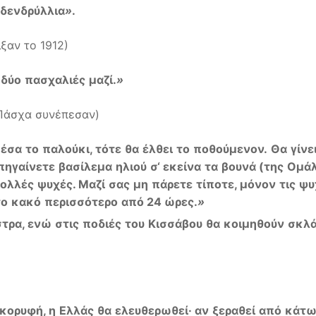
δενδρύλλια
»
.
ξαν το 1912)
δύο
πασχαλιές
μαζί
.
»
 Πάσχα συνέπεσαν)
μέσα
το
παλούκι
,
τότε
θα
έλθει
το
ποθούμενον
.
Θα
γίνε
πηγαίνετε
βασίλεμα
ηλιού
σ
‘
εκείνα
τα
βουνά
(
της
Ομάλ
ολλές
ψυχές
.
Μαζί
σας
μη
πάρετε
τίποτε
,
μόνον
τις
ψυ
το
κακό
περισσότερο
από
24
ώρες
.
»
στρα
,
ενώ
στις
ποδιές
του
Κισσάβου
θα
κοιμηθούν
σκλά
κορυφή
,
η
Ελλάς
θα
ελευθερωθεί
·
αν
ξεραθεί
από
κάτ