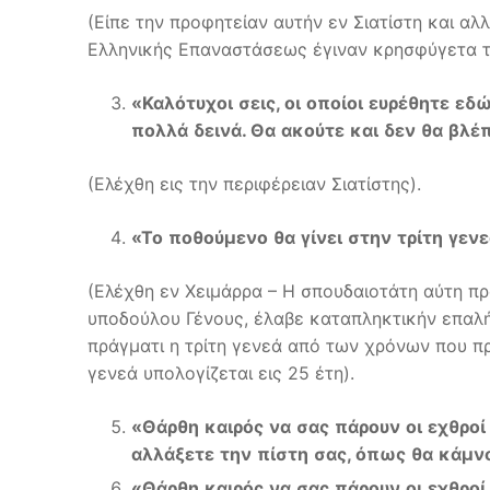
(Είπε την προφητείαν αυτήν εν Σιατίστη και α
Ελληνικής Επαναστάσεως έγιναν κρησφύγετα τ
«
Καλότυχοι
σεις
,
οι
οποίοι
ευρέθητε
εδ
πολλά
δεινά
.
Θα
ακούτε
και
δεν
θα
βλέ
(Ελέχθη εις την περιφέρειαν Σιατίστης).
«
Το
ποθούμενο
θα
γίνει
στην
τρίτη
γενε
(Ελέχθη εν Χειμάρρα – Η σπουδαιοτάτη αύτη πρ
υποδούλου Γένους, έλαβε καταπληκτικήν επαλήθ
πράγματι η τρίτη γενεά από των χρόνων που π
γενεά υπολογίζεται εις 25 έτη).
«
Θάρθη
καιρός
να
σας
πάρουν
οι
εχθροί
αλλάξετε
την
πίστη
σας
,
όπως
θα
κάμν
«
Θάρθη
καιρός
να
σας
πάρουν
οι
εχθροί