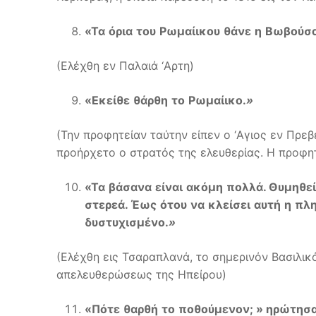
«
Τα
όρια
του
Ρωμαίικου
θάνε
η
Βωβούσ
(Ελέχθη εν Παλαιά ‘Aρτη)
«
Εκείθε
θάρθη
το
Ρωμαίικο
.
»
(Την προφητείαν ταύτην είπεν ο ‘Aγιος εν Πρε
προήρχετο ο στρατός της ελευθερίας. Η προφητ
«
Τα
βάσανα
είναι
ακόμη
πολλά
.
Θυμηθεί
στερεά
.
Έως
ότου
να
κλείσει
αυτή
η
πλ
δυστυχισμένο
.
»
(Ελέχθη εις Τσαραπλανά, το σημερινόν Βασιλικ
απελευθερώσεως της Ηπείρου)
«
Πότε
θαρθή
το
ποθούμενον
; »
ηρώτησ