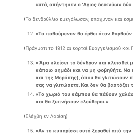
αυτά
,
απήντησεν
ο
‘A
γιος
δεικνύων
δύο
(Τα δενδρύλλια εμεγάλωσαν, επάχυναν και έσμι
«
Το
ποθούμενον
θα
έρθει
όταν
θαρθούν
(Πράγματι το 1912 αι εορταί Ευαγγελισμού και
«‘A
μα
κλείσει
το
δένδρον
και
κλεισθεί
κάποιο
σημάδι
και
να
μη
φοβηθήτε
.
Να
και
της
Μερόπης
),
όπου
θα
γλιτώσουν
π
σας
να
γλιτώσετε
.
Και
δεν
θα
βαστάξει
«
Τα
χωριά
του
κάμπου
θα
πάθουν
χαλά
και
θα
ξυπνήσουν
ελεύθεροι
.
»
(Ελέχθη εν Λαρίση)
«
Αν
το
κυπαρίσσι
αυτό
ξεραθεί
από
την