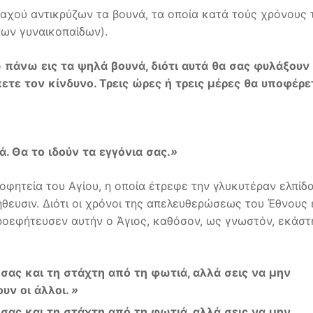
λλαχού αντικρύζων τα βουνά, τα οποία κατά τούς χρόνους 
ων γυναικοπαίδων).
ώ
πάνω
εις
τα
ψηλά
βουνά
,
διότι
αυτά
θα
σας
φυλάξουν
πετε
τον
κίνδυνο
.
Τρεις
ώρες
ή
τρεις
μέρες
θα
υποφέρε
ά
.
Θα
το
ιδούν
τα
εγγόνια
σας
.
»
οφητεία του Αγίου, η οποία έτρεφε την γλυκυτέραν ελπίδ
ευσιν. Διότι οι χρόνοι της απελευθερώσεως του Έθνους ε
ροεφήτευσεν αυτήν ο Άγιος, καθόσον, ως γνωστόν, εκάστ
σας
και
τη
στάχτη
από
τη
φωτιά
,
αλλά
σεις
να
μην
ουν
οι
άλλοι
.
»
σας
και
τη
στάχτη
από
τη
φωτιά
,
αλλά
σεις
να
μην