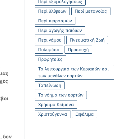
Περί εξομολογήσεως
Περί θλίψεων
Περί μετανοίας
Περί πειρασμών
Περι αγωγής παιδιών
Περι γάμου
Πνευματική Ζωή
Πολυμέσα
Προσευχή
Προφητείες
ι
Τα λειτουργικά των Κυριακών και
ιας
των μεγάλων εορτών
χές
Ταπείνωση
Το νόημα των εορτών
βοι
Χρήσιμα Κείμενα
Χριστούγεννα
Ωφέλιμα
ω
,
δεν