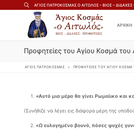
Μετάβαση
ΑΓΙΟΣ ΠΑΤΡΟΚΟΣΜΑΣ Ο ΑΙΤΩΛΟΣ – ΒΙΟΣ – ΔΙΔΑΧΕΣ
στο
περιεχόμενο
ΑΡΧΙΚΗ
Αναζήτηση για:
Προφητείες του Αγίου Κοσμά του
ΆΓΙΟΣ ΠΑΤΡΟΚΟΣΜΆΣ
ΠΡΟΦΗΤΕΊΕΣ ΤΟΥ ΑΓΊΟΥ ΚΟΣΜΆ
«
Αυτό
μια
μέρα
θα
γίνει
Ρωμαίικο
και
κ
(Συνήθιζε να λέγει εις διάφορα μέρη της υποδ
«
Ω
ευλογημένο
βουνό
,
πόσες
ψυχές
γυν