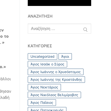
ΑΝΑΖΉΤΗΣΗ
Αναζήτηση
εν
για:
νο
το
.
»
ΚΑΤΗΓΟΡΊΕΣ
Uncategorized
Άγιοι
Άγιος Ισαάκ ο Σύρος
ο
.»
Άγιος Ιωάννης ο Χρυσόστομος
Γάλλοι
Άγιος Ιωάννης της Κροστάνδης
Άγιος Νεκτάριος
άθησαν
Άγιος Νικόλαος Βελιμίροβιτς
ηλαδή
Άγιος Παΐσιος
Άγιος Πατροκοσμάς