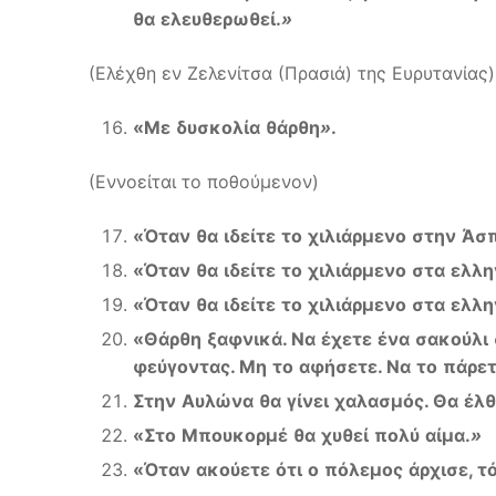
θα
ελευθερωθεί
.
»
(Ελέχθη εν Ζελενίτσα (Πρασιά) της Ευρυτανίας)
«
Με
δυσκολία
θάρθη
»
.
(Εννοείται το ποθούμενον)
«
Όταν
θα
ιδείτε
το
χιλιάρμενο
στην
Άσ
«
Όταν
θα
ιδείτε
το
χιλιάρμενο
στα
ελλη
«
Όταν
θα
ιδείτε
το
χιλιάρμενο
στα
ελλη
«
Θάρθη
ξαφνικά
.
Να
έχετε
ένα
σακούλι
φεύγοντας
.
Μη
το
αφήσετε
.
Να
το
πάρε
Στην
Αυλώνα
θα
γίνει
χαλασμός
.
Θα
έλθ
«
Στο
Μπουκορμέ
θα
χυθεί
πολύ
αίμα
.
»
«
Όταν
ακούετε
ότι
ο
πόλεμος
άρχισε
,
τ