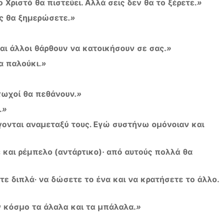
ο
Χριστό
θα
πιστεύει
.
Αλλά
σεις
δεν
θα
το
ξέρετε
.
»
ς
θα
ξημερώσετε
.
»
αι
άλλοι
θάρθουν
να
κατοικήσουν
σε
σας
.
»
α
παλούκι
.
»
τωχοί
θα
πεθάνουν
.
»
.
»
γονται
αναμεταξύ
τους
.
Εγώ
συστήνω
ομόνοιαν
και
ε
και
ρέμπελο
(
αντάρτικο
)·
από
αυτούς
πολλά
θα
τε
διπλά
·
να
δώσετε
το
ένα
και
να
κρατήσετε
το
άλλο
ν
κόσμο
τα
άλαλα
και
τα
μπάλαλα
.
»