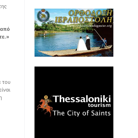
της
από
τε
.»
α του
ίναι
η