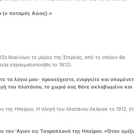
α
(
ο
ποταμός
Αώος
).
»
βέζη δεικνύων το μέρος της Στερεάς, από το οποίον θα
εία επραγματοποιήθη το 1912).
τε
τα
λόγια
μου
·
προσεύχεστε
,
ενεργείτε
και
υπομένετ
ηγή
του
πλατάνου
,
το
χωριό
σας
θάνε
σκλαβωμένο
και
όν της Ηπείρου. Η πληγή του πλατάνου έκλεισε το 1912, έ
αν
τον
‘A
γιον
εις
Τσαραπλανά
της
Ηπείρου
. «
Όταν
σμίξ