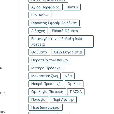
Άγιος Πορφύριος
Βίντεο
Βίοι Αγίων
Γέροντας Εφραίμ Αριζόνας
Διδαχές
Εθνικά Θέματα
Εισαγωγή στην ορθόδοξη θεία
λατρεία
Θαύματα
Θεία Ευχαριστία
Θεραπεία των παθών
ε
Μητέρα Πρόσεχε
Μοναστική ζωή
Νέα
Νοερά Προσευχή
Ομιλίες
Ομολογία Πίστεως
ΠΑΣΧΑ
τος
Παναγία
Περί Αγάπης
Περί διακρίσεως
ουν