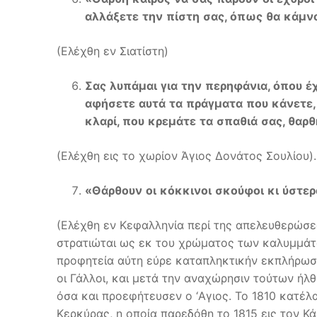
αλλάξετε
την
πίστη
σας
,
όπως
θα
κάμν
(Ελέχθη εν Σιατίστη)
Σας
λυπάμαι
για
την
περηφάνια
,
όπου
έ
αφήσετε
αυτά
τα
πράγματα
που
κάνετε
κλαρί
,
που
κρεμάτε
τα
σπαθιά
σας
,
θαρθ
(Ελέχθη εις το χωρίον Άγιος Δονάτος Σουλίου).
«
Θάρθουν
οι
κόκκινοι
σκούφοι
κι
ύστερ
(Ελέχθη εν Κεφαλληνία περί της απελευθερώσε
στρατιώται ως εκ του χρώματος των καλυμμάτ
προφητεία αύτη εύρε καταπληκτικήν εκπλήρωσι
οι Γάλλοι, και μετά την αναχώρησιν τούτων ήλθ
όσα και προεφήτευσεν ο ‘Aγιος. Το 1810 κατέλ
Κερκύρας, η οποία παρεδόθη το 1815 εις τον Κά