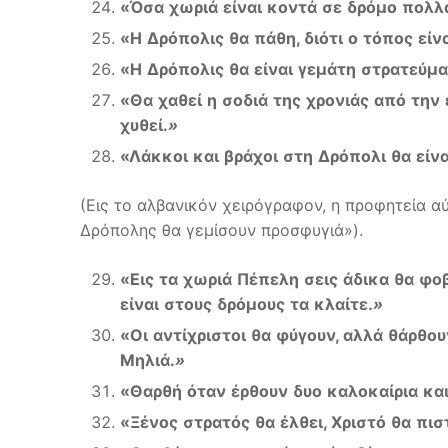
«
Όσα
χωριά
είναι
κοντά
σε
δρόμο
πολλ
«
Η
Δρόπολις
θα
πάθη
,
διότι
ο
τόπος
είν
«
Η
Δρόπολις
θα
είναι
γεμάτη
στρατεύμα
«
Θα
χαθεί
η
σοδιά
της
χρονιάς
από
την
χυθεί
.
»
«
Λάκκοι
και
βράχοι
στη
Δρόπολι
θα
είνα
(Εις το αλβανικόν χειρόγραφον, η προφητεία αύ
Δρόπολης θα γεμίσουν προσφυγιά»).
«
Εις
τα
χωριά
Πέπελη
σεις
άδικα
θα
φο
είναι
στους
δρόμους
τα
κλαίτε
.
»
«
Οι
αντίχριστοι
θα
φύγουν
,
αλλά
θάρθου
Μηλιά
.
»
«
Θαρθή
όταν
έρθουν
δυο
καλοκαίρια
κα
«
Ξένος
στρατός
θα
έλθει
,
Χριστό
θα
πισ