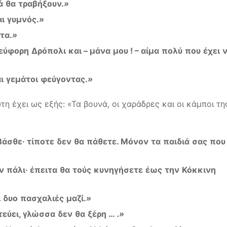
ά
θα
τραβήξουν
.
»
αι
γυμνός
.
»
τα
.
»
εύφορη
Δρόπολι
και
–
μάνα
μου
! –
αίμα
πολύ
που
έχει
ι
γεμάτοι
φεύγοντας
.
»
τη έχει ως εξής: «Τα βουνά, οι χαράδρες και οι κάμποι τη
βάσθε
·
τίποτε
δεν
θα
πάθετε
.
Μόνον
τα
παιδιά
σας
που
ν
πάλι
·
έπειτα
θα
τούς
κυνηγήσετε
έως
την
Κόκκινη
ι
δυο
πασχαλιές
μαζί
.
»
τεύει
,
γλώσσα
δεν
θα
ξέρη
… .
»