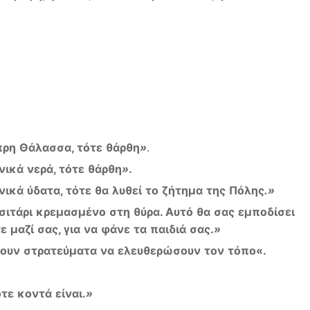
πρη
Θάλασσα
,
τότε
θάρθη
»
.
νικά
νερά
,
τότε
θάρθη
»
.
νικά
ύδατα
,
τότε
θα
λυθεί
το
ζήτημα
της
Πόλης
.»
σιτάρι
κρεμασμένο
στη
θύρα
.
Αυτό
θα
σας
εμποδίσει
τε
μαζί
σας
,
για
να
φάνε
τα
παιδιά
σας
.
»
ουν
στρατεύματα
να
ελευθερώσουν
τον
τόπο
«.
ότε
κοντά
είναι
.
»