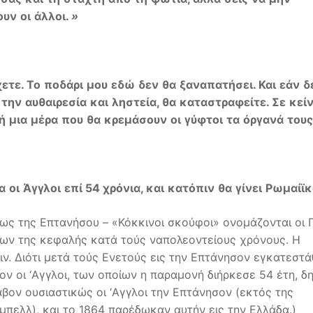
ουν
οι
άλλοι
.
»
χετε
.
Το
ποδάρι
μου
εδώ
δεν
θα
ξαναπατήσει
.
Και
εάν
δ
,
την
αυθαιρεσία
και
ληστεία
,
θα
καταστραφείτε
.
Σε
κεί
ή
μια
μέρα
που
θα
κρεμάσουν
οι
γύφτοι
τα
όργανά
τους
α
οι
Άγγλοι
επί
54
χρόνια
,
και
κατόπιν
θα
γίνει
Ρωμαίϊκ
ως της Επτανήσου – «Κόκκινοι σκούφοι» ονομάζονται οι 
ων της κεφαλής κατά τούς ναπολεοντείους χρόνους. Η
ν. Διότι μετά τούς Ενετούς εις την Επτάνησον εγκατεστ
ον οι ‘Aγγλοι, των οποίων η παραμονή διήρκεσε 54 έτη, δ
αβον ουσιαστικώς οι ‘Aγγλοι την Επτάνησον (εκτός της
μπελλ), και το 1864 παρέδωκαν αυτήν εις την Ελλάδα.)