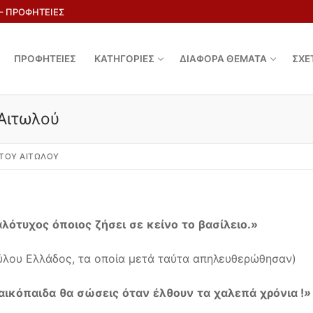
 – ΠΡΟΦΗΤΕΙΕΣ
ΠΡΟΦΗΤΕΙΕΣ
ΚΑΤΗΓΟΡΙΕΣ
ΔΙΑΦΟΡΑ ΘΕΜΑΤΑ
ΣΧΕ
 Αιτωλού
 ΤΟΥ ΑΙΤΩΛΟΎ
αλότυχος
όποιος
ζήσει
σε
κείνο
το
βασίλειο
.»
ούλου Ελλάδος, τα οποία μετά ταύτα απηλευθερώθησαν)
αικόπαιδα
θα
σώσεις
όταν
έλθουν
τα
χαλεπά
χρόνια
!
»