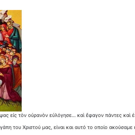
ψας εἰς τὸν οὐρανὸν εὐλόγησε… καὶ ἔφαγον πάντες καὶ ἐ
γάπη του Χριστού μας, είναι και αυτό το οποίο ακούσαμε