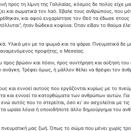
ινή προς τη λίμνη της Γαλιλαίας, κόσμος δε πολύς είχε μ
ίξει και σωματικά τον λαό. Έβαλε τους ανθρώπους, που μό
βρέθηκαν, και αφού ευχαρίστησε τον Θεό τα έδωσε στους 
πόλλυται”, ήταν δώδεκα κοφίνια. Όταν είδαν το θαύμα έλε
κά. Υλικά μεν με τα ψωμιά και τα ψάρια. Πνευματικά δε μ
ο αναμενόμενος προφήτης, ο Μεσσίας.
 προς βρώσιν και πόσιν, προς συντήρηση και αύξηση του σ
 ανάγκη. Τρέφει όμως, ή μάλλον θέλει να θρέψει τον άνθ
υς και εννοεί αυτούς που εργάζονται κυρίως με το πνεύμ
ματα και εννοεί τα κατορθώματα των ανθρώπων αυτών. Γι
νώ αυτός που το στερείται, όσο κι’ αν ασχολείται με τις 
ι τα ωραία λόγια ή οποιοδήποτε άλλο δημιούργημα του αν
 πνευματική μας ζωή. Όπως το σώμα που μένει χωρίς τροφή