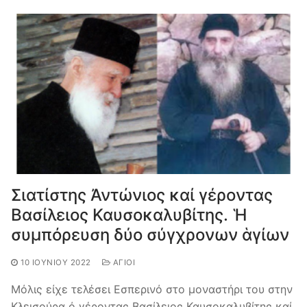
Σιατίστης Ἀντώνιος καί γέροντας
Βασίλειος Καυσοκαλυβίτης. Ἡ
συμπόρευση δύο σύγχρονων ἁγίων
10 ΙΟΥΝΊΟΥ 2022
ΆΓΙΟΙ
Μόλις είχε τελέσει Εσπερινό στο μοναστήρι του στην
Κλεισούρα ό γέροντας Βασίλειος Καυσοκαλυβίτης καί