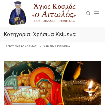
Μετάβαση
στο
περιεχόμενο
Αναζήτηση για:
Κατηγορία:
Χρήσιμα Κείμενα
ΆΓΙΟΣ ΠΑΤΡΟΚΟΣΜΆΣ
ΧΡΉΣΙΜΑ ΚΕΊΜΕΝΑ