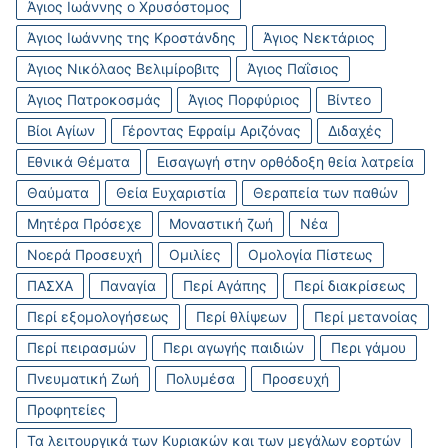
Άγιος Ιωάννης ο Χρυσόστομος
Άγιος Ιωάννης της Κροστάνδης
Άγιος Νεκτάριος
Άγιος Νικόλαος Βελιμίροβιτς
Άγιος Παΐσιος
Άγιος Πατροκοσμάς
Άγιος Πορφύριος
Βίντεο
Βίοι Αγίων
Γέροντας Εφραίμ Αριζόνας
Διδαχές
Εθνικά Θέματα
Εισαγωγή στην ορθόδοξη θεία λατρεία
Θαύματα
Θεία Ευχαριστία
Θεραπεία των παθών
Μητέρα Πρόσεχε
Μοναστική ζωή
Νέα
Νοερά Προσευχή
Ομιλίες
Ομολογία Πίστεως
ΠΑΣΧΑ
Παναγία
Περί Αγάπης
Περί διακρίσεως
Περί εξομολογήσεως
Περί θλίψεων
Περί μετανοίας
Περί πειρασμών
Περι αγωγής παιδιών
Περι γάμου
Πνευματική Ζωή
Πολυμέσα
Προσευχή
Προφητείες
Τα λειτουργικά των Κυριακών και των μεγάλων εορτών