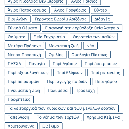
Άγιος Νικόλαος Βελιμίροβιτς
Άγιος Παΐσιος
Άγιος Πατροκοσμάς
Άγιος Πορφύριος
Βίντεο
Βίοι Αγίων
Γέροντας Εφραίμ Αριζόνας
Διδαχές
Εθνικά Θέματα
Εισαγωγή στην ορθόδοξη θεία λατρεία
Θαύματα
Θεία Ευχαριστία
Θεραπεία των παθών
Μητέρα Πρόσεχε
Μοναστική ζωή
Νέα
Νοερά Προσευχή
Ομιλίες
Ομολογία Πίστεως
ΠΑΣΧΑ
Παναγία
Περί Αγάπης
Περί διακρίσεως
Περί εξομολογήσεως
Περί θλίψεων
Περί μετανοίας
Περί πειρασμών
Περι αγωγής παιδιών
Περι γάμου
Πνευματική Ζωή
Πολυμέσα
Προσευχή
Προφητείες
Τα λειτουργικά των Κυριακών και των μεγάλων εορτών
Ταπείνωση
Το νόημα των εορτών
Χρήσιμα Κείμενα
Χριστούγεννα
Ωφέλιμα