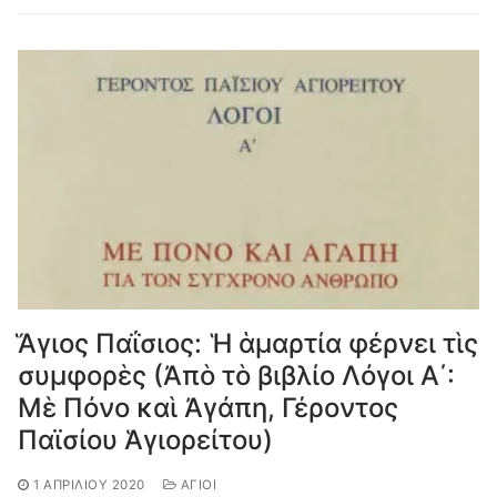
Ἅγιος Παΐσιος: Ἡ ἁμαρτία φέρνει τὶς
συμφορὲς (Ἀπὸ τὸ βιβλίο Λόγοι Α΄:
Μὲ Πόνο καὶ Ἀγάπη, Γέροντος
Παϊσίου Ἁγιορείτου)
1 ΑΠΡΙΛΊΟΥ 2020
ΆΓΙΟΙ