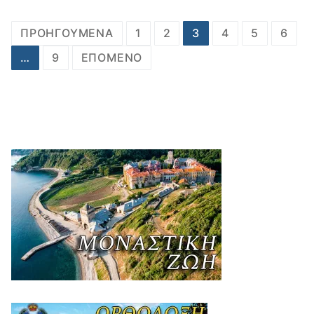
Πλοήγηση
ΠΡΟΗΓΟΎΜΕΝΑ
1
2
3
4
5
6
άρθρων
…
9
ΕΠΌΜΕΝΟ