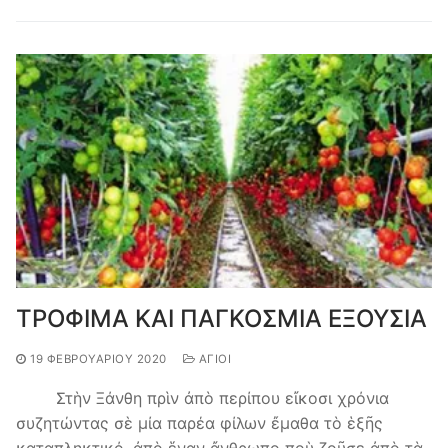
ΤΡΟΦΙΜΑ ΚΑΙ ΠΑΓΚΟΣΜΙΑ ΕΞΟΥΣΙΑ
19 ΦΕΒΡΟΥΑΡΊΟΥ 2020
ΆΓΙΟΙ
Στὴν Ξάνθη πρὶν ἀπὸ περίπου εἴκοσι χρόνια
συζητώντας σὲ μία παρέα φίλων ἔμαθα τὸ ἑξῆς
καταπληκτικό, ἀπὸ ἕναν ἄνθρωπο ποὺ ζοῦσε ἀπὸ τὰ