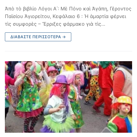
Ἀπὸ τὸ βιβλίο Λόγοι Α΄: Μὲ Πόνο καὶ Ἀγάπη, Γέροντος
Παϊσίου Ἁγιορείτου, Κεφἀλαιο 6 : Ἡ ἁμαρτία φέρνει
τὶς συμφορὲς – Ἔρριξες φάρμακο γιὰ τὶς…
ΔΙΑΒΆΣΤΕ ΠΕΡΙΣΣΌΤΕΡΑ →