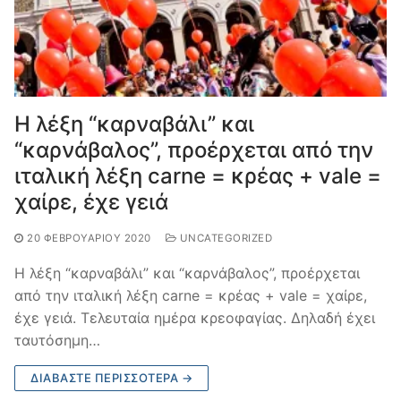
Η λέξη “καρναβάλι” και
“καρνάβαλος”, προέρχεται από την
ιταλική λέξη carne = κρέας + vale =
χαίρε, έχε γειά
20 ΦΕΒΡΟΥΑΡΊΟΥ 2020
UNCATEGORIZED
Η λέξη “καρναβάλι” και “καρνάβαλος”, προέρχεται
από την ιταλική λέξη carne = κρέας + vale = χαίρε,
έχε γειά. Τελευταία ημέρα κρεοφαγίας. Δηλαδή έχει
ταυτόσημη…
ΔΙΑΒΆΣΤΕ ΠΕΡΙΣΣΌΤΕΡΑ →