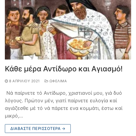
Κάθε μέρα Αντίδωρο και Αγιασμό!
8 ΑΠΡΙΛΊΟΥ 2021
ΩΦΈΛΙΜΑ
Νά παίρνετε τό Αντίδωρο, χριστιανοί μου, γιά δυό
λόγους. Πρώτον μέν, γιατί παίρνε­τε ευλογία καί
αγιάζεσθε μέ τό νά πάρετε ενα κομμάτι, έστω καί
μικρό,…
ΔΙΑΒΆΣΤΕ ΠΕΡΙΣΣΌΤΕΡΑ →