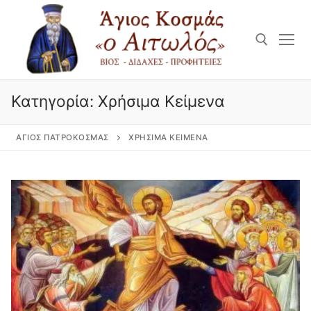
Μετάβαση
στο
περιεχόμενο
Αναζήτηση για:
Κατηγορία:
Χρήσιμα Κείμενα
ΆΓΙΟΣ ΠΑΤΡΟΚΟΣΜΆΣ
ΧΡΉΣΙΜΑ ΚΕΊΜΕΝΑ