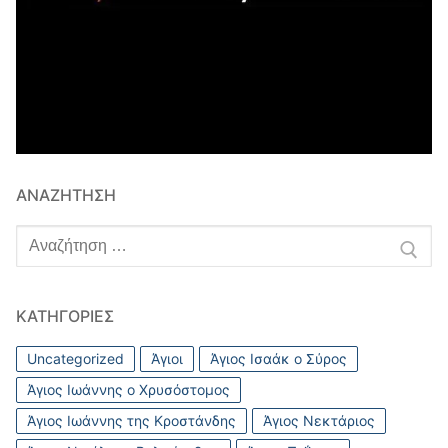
ΑΝΑΖΉΤΗΣΗ
Αναζήτηση
για:
ΚΑΤΗΓΟΡΊΕΣ
Uncategorized
Άγιοι
Άγιος Ισαάκ ο Σύρος
Άγιος Ιωάννης ο Χρυσόστομος
Άγιος Ιωάννης της Κροστάνδης
Άγιος Νεκτάριος